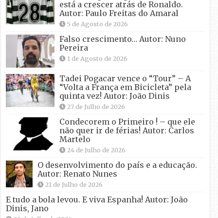
está a crescer atrás de Ronaldo.
Autor: Paulo Freitas do Amaral
5 de Agosto de 2026
Falso crescimento… Autor: Nuno
Pereira
1 de Agosto de 2026
Tadei Pogacar vence o “Tour” – A
“Volta a França em Bicicleta” pela
quinta vez! Autor: João Dinis
27 de Julho de 2026
Condecorem o Primeiro ! – que ele
não quer ir de férias! Autor: Carlos
Martelo
24 de Julho de 2026
O desenvolvimento do país e a educação.
Autor: Renato Nunes
21 de Julho de 2026
E tudo a bola levou. E viva Espanha! Autor: João
Dinis, Jano