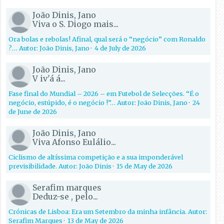
João Dinis, Jano
Viva o S. Diogo mais...
Ora bolas e rebolas! Afinal, qual será o “negócio” com Ronaldo
?… Autor: João Dinis, Jano
·
4 de July de 2026
João Dinis, Jano
V iv'á á...
Fase final do Mundial – 2026 – em Futebol de Selecções. “É o
negócio, estúpido, é o negócio !”… Autor: João Dinis, Jano
·
24
de June de 2026
João Dinis, Jano
Viva Afonso Eulálio...
Ciclismo de altíssima competição e a sua imponderável
previsibilidade. Autor: João Dinis
·
15 de May de 2026
Serafim marques
Deduz-se , pelo...
Crónicas de Lisboa: Era um Setembro da minha infância. Autor:
Serafim Marques
·
13 de May de 2026