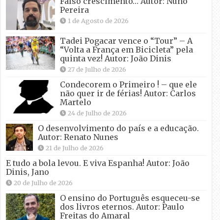
Falso crescimento… Autor: Nuno
Pereira
1 de Agosto de 2026
Tadei Pogacar vence o “Tour” – A
“Volta a França em Bicicleta” pela
quinta vez! Autor: João Dinis
27 de Julho de 2026
Condecorem o Primeiro ! – que ele
não quer ir de férias! Autor: Carlos
Martelo
24 de Julho de 2026
O desenvolvimento do país e a educação.
Autor: Renato Nunes
21 de Julho de 2026
E tudo a bola levou. E viva Espanha! Autor: João
Dinis, Jano
20 de Julho de 2026
O ensino do Português esqueceu-se
dos livros eternos. Autor: Paulo
Freitas do Amaral