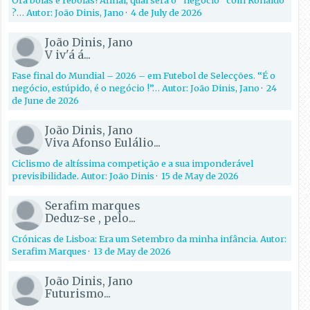
Ora bolas e rebolas! Afinal, qual será o “negócio” com Ronaldo
?… Autor: João Dinis, Jano
·
4 de July de 2026
João Dinis, Jano
V iv'á á...
Fase final do Mundial – 2026 – em Futebol de Selecções. “É o
negócio, estúpido, é o negócio !”… Autor: João Dinis, Jano
·
24
de June de 2026
João Dinis, Jano
Viva Afonso Eulálio...
Ciclismo de altíssima competição e a sua imponderável
previsibilidade. Autor: João Dinis
·
15 de May de 2026
Serafim marques
Deduz-se , pelo...
Crónicas de Lisboa: Era um Setembro da minha infância. Autor:
Serafim Marques
·
13 de May de 2026
João Dinis, Jano
Futurismo...