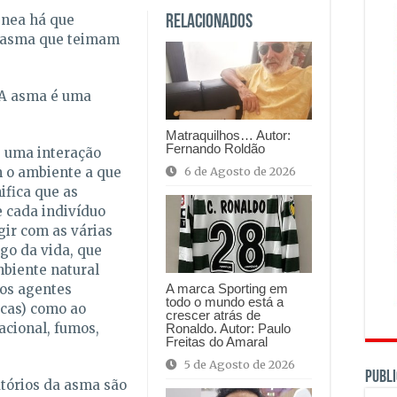
énea há que
Relacionados
a asma que teimam
 A asma é uma
Matraquilhos… Autor:
Fernando Roldão
e uma interação
6 de Agosto de 2026
 o ambiente a que
ifica que as
e cada indivíduo
gir com as várias
go da vida, que
mbiente natural
A marca Sporting em
os agentes
todo o mundo está a
icas) como ao
crescer atrás de
acional, fumos,
Ronaldo. Autor: Paulo
Freitas do Amaral
5 de Agosto de 2026
PUBLI
atórios da asma são