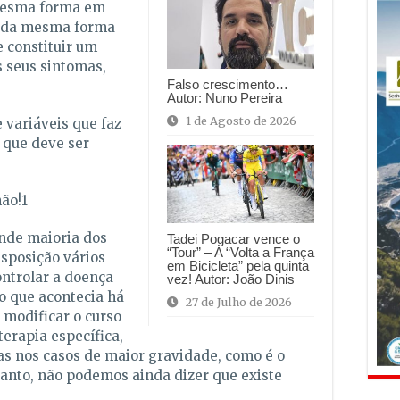
 mesma forma em
 da mesma forma
 constituir um
s seus sintomas,
Falso crescimento…
Autor: Nuno Pereira
1 de Agosto de 2026
 variáveis que faz
 que deve ser
ão!
1
nde maioria dos
Tadei Pogacar vence o
“Tour” – A “Volta a França
isposição vários
em Bicicleta” pela quinta
ontrolar a doença
vez! Autor: João Dinis
o que acontecia há
27 de Julho de 2026
modificar o curso
erapia específica,
as nos casos de maior gravidade, como é o
tanto, não podemos ainda dizer que existe