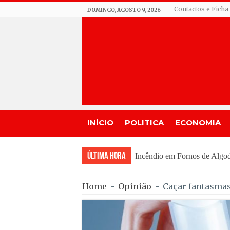
Contactos e Ficha
DOMINGO, AGOSTO 9, 2026
INÍCIO
POLITICA
ECONOMIA
Última Hora
IPMA prevê céu pouco nubl
Home
-
Opinião
-
Caçar fantasmas