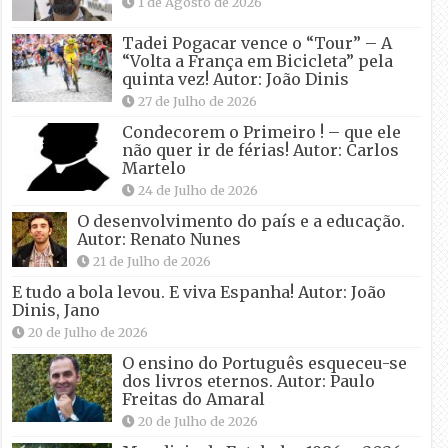
1 de Agosto de 2026
Tadei Pogacar vence o “Tour” – A
“Volta a França em Bicicleta” pela
quinta vez! Autor: João Dinis
27 de Julho de 2026
Condecorem o Primeiro ! – que ele
não quer ir de férias! Autor: Carlos
Martelo
24 de Julho de 2026
O desenvolvimento do país e a educação.
Autor: Renato Nunes
21 de Julho de 2026
E tudo a bola levou. E viva Espanha! Autor: João
Dinis, Jano
20 de Julho de 2026
O ensino do Português esqueceu-se
dos livros eternos. Autor: Paulo
Freitas do Amaral
20 de Julho de 2026