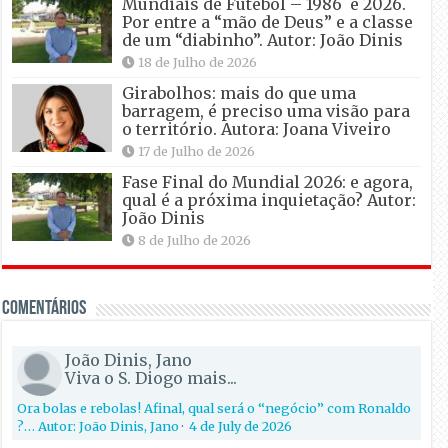
Mundiais de Futebol – 1986 e 2026.
Por entre a “mão de Deus” e a classe
de um “diabinho”. Autor: João Dinis
18 de Julho de 2026
Girabolhos: mais do que uma
barragem, é preciso uma visão para
o território. Autora: Joana Viveiro
17 de Julho de 2026
Fase Final do Mundial 2026: e agora,
qual é a próxima inquietação? Autor:
João Dinis
8 de Julho de 2026
Comentários
João Dinis, Jano
Viva o S. Diogo mais...
Ora bolas e rebolas! Afinal, qual será o “negócio” com Ronaldo
?… Autor: João Dinis, Jano
·
4 de July de 2026