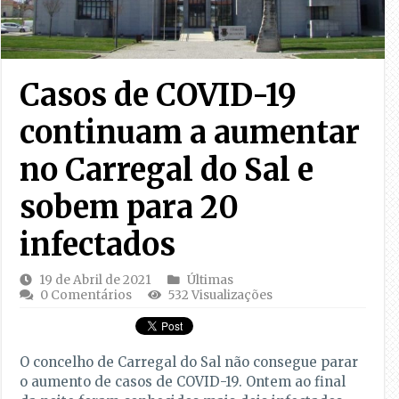
Casos de COVID-19
continuam a aumentar
no Carregal do Sal e
sobem para 20
infectados
19 de Abril de 2021
Últimas
0 Comentários
532 Visualizações
O concelho de Carregal do Sal não consegue parar
o aumento de casos de COVID-19. Ontem ao final