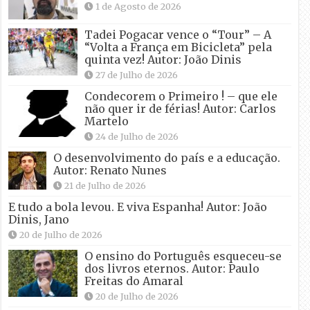
1 de Agosto de 2026
Tadei Pogacar vence o “Tour” – A
“Volta a França em Bicicleta” pela
quinta vez! Autor: João Dinis
27 de Julho de 2026
Condecorem o Primeiro ! – que ele
não quer ir de férias! Autor: Carlos
Martelo
24 de Julho de 2026
O desenvolvimento do país e a educação.
Autor: Renato Nunes
21 de Julho de 2026
E tudo a bola levou. E viva Espanha! Autor: João
Dinis, Jano
20 de Julho de 2026
O ensino do Português esqueceu-se
dos livros eternos. Autor: Paulo
Freitas do Amaral
20 de Julho de 2026