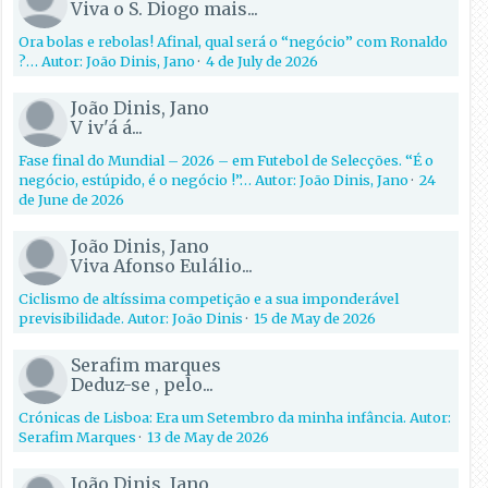
Viva o S. Diogo mais...
Ora bolas e rebolas! Afinal, qual será o “negócio” com Ronaldo
?… Autor: João Dinis, Jano
·
4 de July de 2026
João Dinis, Jano
V iv'á á...
Fase final do Mundial – 2026 – em Futebol de Selecções. “É o
negócio, estúpido, é o negócio !”… Autor: João Dinis, Jano
·
24
de June de 2026
João Dinis, Jano
Viva Afonso Eulálio...
Ciclismo de altíssima competição e a sua imponderável
previsibilidade. Autor: João Dinis
·
15 de May de 2026
Serafim marques
Deduz-se , pelo...
Crónicas de Lisboa: Era um Setembro da minha infância. Autor:
Serafim Marques
·
13 de May de 2026
João Dinis, Jano