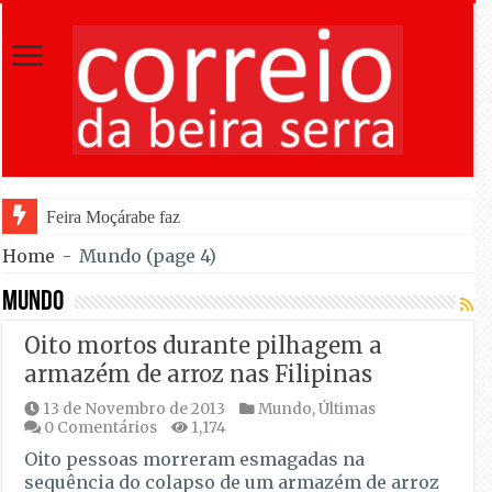
Feira Moçárabe faz recuar Lourosa ao século X a partir de ho
Home
-
Mundo
(page 4)
Mundo
Oito mortos durante pilhagem a
armazém de arroz nas Filipinas
13 de Novembro de 2013
Mundo
,
Últimas
0 Comentários
1,174
Oito pessoas morreram esmagadas na
sequência do colapso de um armazém de arroz