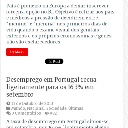
País é pioneiro na Europa a deixar inscrever
terceira opção no BI. Objetivo é retirar aos pais
e médicos a pressão de decidirem entre
“menino” e “menina” nos primeiros dias de
vida quando o exame visual dos genitais
externos e os próprios cromossomas e genes
não são esclarecedores.
Ler Mais »
Desemprego em Portugal recua
ligeiramente para os 16,3% em
setembro
31 de Outubro de 2013
Mundo
,
Nacional
,
Sociedade
,
Últimas
0 Comentários
982
A taxa de desemprego em Portugal situou-se,
em setembro, nos 16,3%, ligeiramente abaixo