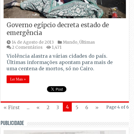
Governo egípcio decreta estado de
emergência
14 de Agosto de 2013
Mundo
,
Últimas
2 Comentários
1,471
Violência alastra a várias cidades do país.
Últimas informações apontam para mais de
uma centena de mortos, só no Cairo.
Ler Mais »
4
« First
...
«
2
3
5
6
»
Page 4 of 6
PUBLICIDADE