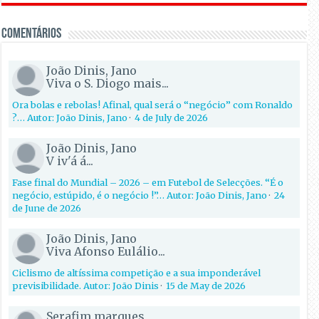
Comentários
João Dinis, Jano
Viva o S. Diogo mais...
Ora bolas e rebolas! Afinal, qual será o “negócio” com Ronaldo
?… Autor: João Dinis, Jano
·
4 de July de 2026
João Dinis, Jano
V iv'á á...
Fase final do Mundial – 2026 – em Futebol de Selecções. “É o
negócio, estúpido, é o negócio !”… Autor: João Dinis, Jano
·
24
de June de 2026
João Dinis, Jano
Viva Afonso Eulálio...
Ciclismo de altíssima competição e a sua imponderável
previsibilidade. Autor: João Dinis
·
15 de May de 2026
Serafim marques