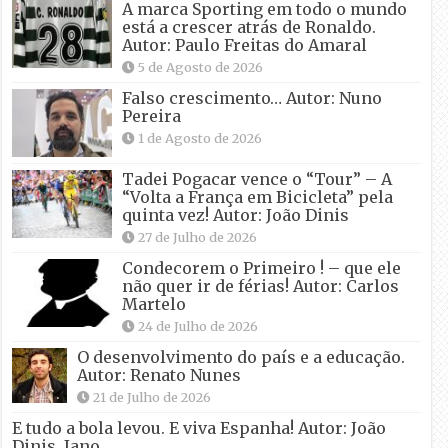
A marca Sporting em todo o mundo
está a crescer atrás de Ronaldo.
Autor: Paulo Freitas do Amaral
5 de Agosto de 2026
Falso crescimento… Autor: Nuno
Pereira
1 de Agosto de 2026
Tadei Pogacar vence o “Tour” – A
“Volta a França em Bicicleta” pela
quinta vez! Autor: João Dinis
27 de Julho de 2026
Condecorem o Primeiro ! – que ele
não quer ir de férias! Autor: Carlos
Martelo
24 de Julho de 2026
O desenvolvimento do país e a educação.
Autor: Renato Nunes
21 de Julho de 2026
E tudo a bola levou. E viva Espanha! Autor: João
Dinis, Jano