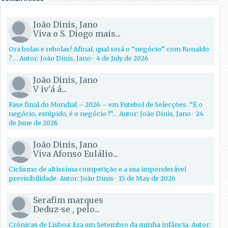
João Dinis, Jano
Viva o S. Diogo mais...
Ora bolas e rebolas! Afinal, qual será o “negócio” com Ronaldo
?… Autor: João Dinis, Jano
·
4 de July de 2026
João Dinis, Jano
V iv'á á...
Fase final do Mundial – 2026 – em Futebol de Selecções. “É o
negócio, estúpido, é o negócio !”… Autor: João Dinis, Jano
·
24
de June de 2026
João Dinis, Jano
Viva Afonso Eulálio...
Ciclismo de altíssima competição e a sua imponderável
previsibilidade. Autor: João Dinis
·
15 de May de 2026
Serafim marques
Deduz-se , pelo...
Crónicas de Lisboa: Era um Setembro da minha infância. Autor: