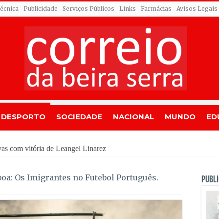
Técnica
Publicidade
Serviços Públicos
Links
Farmácias
Avisos Legais
DESPORTO
SOCIEDADE
NACIONAL
MUNDO
ED
dr
boa: Os Imigrantes no Futebol Português.
PUBLI