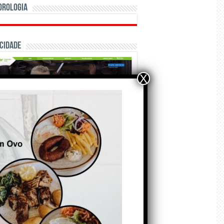
orologia
cidade
X
ÃO E CRÓNICAS
Matraquilhos… Autor:
Fernando Roldão
6 de Agosto de 2026
A marca Sporting em