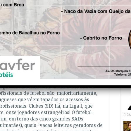
Governo». E com o “blá, blá“ típico, ainda
portador de talento, é uma perda para o
 maior porta de entrada de jogadores
Fre
pa e vamos deixar de ser”. Pois é, pelas
5 
 extrapolar que o futebol profissional
os”, tornando o futebol já não num desporto
se contratam jogadores para as equipas que
vezes desligadas dos clubes que lhe dão o
ueses pouco aliciantes e pouco motivadores
r pelas transmIssões televisivas dos jogos de
ridade, será uma dura machadada nos “clubes”
dirigentes se os jogos são feitos com os
Joã
es dos três clubes grandes, se a participação
27
 o ego? Se fizermos uma consulta ao site da
fissionais de futebol são, maioritariamente,
tugueses que vêem tapados os acessos às
ofissionais. Clubes (SD) há, na Liga I, que
, onze jogadores estrangeiros! O futebol
24
assim, em torno das cinco grandes SADs
Guimarães), quais “vacas leiteiras geradoras de