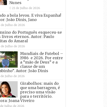
Nunes
21 de Julho de 2026
udo a bola levou. E viva Espanha!
or: João Dinis, Jano
 de Julho de 2026
nsino do Português esqueceu-se
 livros eternos. Autor: Paulo
itas do Amaral
 de Julho de 2026
Mundiais de Futebol –
1986 e 2026. Por entre
a “mão de Deus” e a
classe de um
abinho”. Autor: João Dinis
 de Julho de 2026
Girabolhos: mais do
que uma barragem, é
preciso uma visão
para o território.
ora: Joana Viveiro
 de Julho de 2026