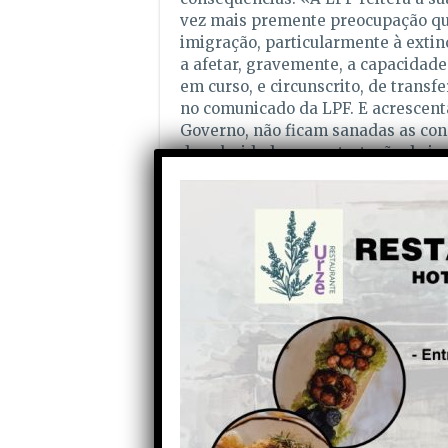
vez mais premente preocupação qua
imigração, particularmente à extin
a afetar, gravemente, a capacidade
em curso, e circunscrito, de transf
no comunicado da LPF. E acrescenta
Governo, não ficam sanadas as con
da celeridade na contratação de jo
solução que, sem colocar em causa
(em nada relacionados com o futebo
impacto neste setor e nos clubes/S
De facto, a nova legislação sobre 
que chamamos clubes, mas são enti
mãe que lhes dão o nome) portugu
época futebolística, e, estando ap
futebolistas e dizem que a situaçã
economia ! Afirma um dirigente du
que estão contratados, já estão a s
não têm visto e o tempo que os vi
necessidade». E acrescenta ainda: