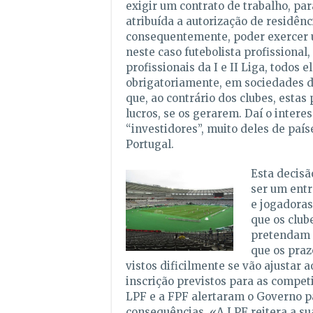
exigir um contrato de trabalho, par
atribuída a autorização de residênci
consequentemente, poder exercer 
neste caso futebolista profissional,
profissionais da I e II Liga, todos e
obrigatoriamente, em sociedades d
que, ao contrário dos clubes, estas
lucros, se os gerarem. Daí o intere
“investidores”, muito deles de país
Portugal.
Esta decis
ser um entr
e jogadoras
que os club
pretendam c
que os praz
vistos dificilmente se vão ajustar 
inscrição previstos para as competi
LPF e a FPF alertaram o Governo p
consequências. «A LPF reitera a su