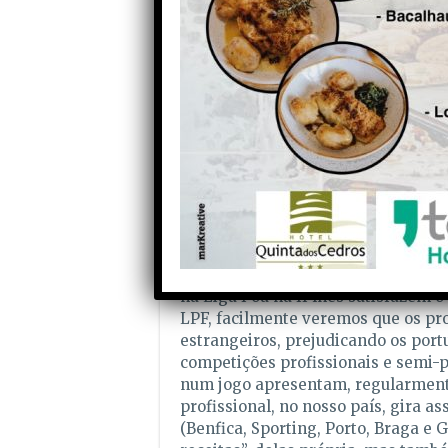
gravidade da situação por parte do 
acrescenta: «Sendo Portugal um ex
futebol e para a economia. Somos a
africanos e sul-americanos na Euro
afimações deste dirigente, podemos
assenta, cada vez mais, em “negóci
mas um negócio. A facilidade com 
jogam em estádios vazios e SD por 
nome. torna os campeonatos portug
para os adeptos e se a SporTV opta
outras ligas de maior espectacula
portugueses . Que importa a alguns 
estádios quase vazios, com excepcõ
na Liga I ou na II lhes satisfazem
LPF, facilmente veremos que os pro
estrangeiros, prejudicando os por
competições profissionais e semi-pr
num jogo apresentam, regularmente
profissional, no nosso país, gira 
(Benfica, Sporting, Porto, Braga e 