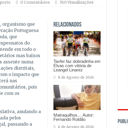
porto
0 Comentários
760 Visualizações
), organismo que
Relacionados
deração Portuguesa
ula, que
ampeonatos do
intende em todo o
 etários mas baixos
Tavfer faz dobradinha em
is assente numa
Elvas com vitória de
ações distritais,
Leangel Linarez
 com o impacto que
8 de Agosto de 2026
terá nas
omunitários, pois
de com os
slativa, anulando a
Matraquilhos… Autor:
rada pelos
Fernando Roldão
PUBLI
al, passando a
6 de Agosto de 2026