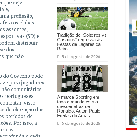
a que seja
a e,
uma profissão,
 afeta os clubes
les assentes,
Tradição do “Solteiros vs
esportivas (SD) e
Casados” regressa às
 podem distribuir
Festas de Lagares da
Beira
sse dos
es que não
5 de Agosto de 2026
ão do Governo pode
ave para jogadores
 não comunitários
es portugueses
A marca Sporting em
todo o mundo está a
ontratar, visto
crescer atrás de
os de obtenção dos
Ronaldo. Autor: Paulo
Freitas do Amaral
aos períodos de
ções. Por isso, a
5 de Agosto de 2026
ara as
a profunda e cada