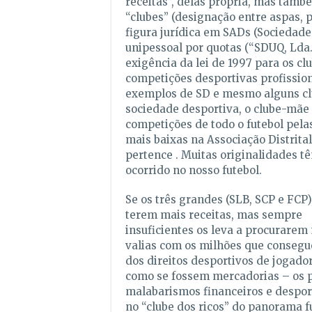
receitas”, delas própria, mas també
“clubes” (designação entre aspas, 
figura jurídica em SADs (Sociedad
unipessoal por quotas (“SDUQ, Lda.
exigência da lei de 1997 para os c
competições desportivas profission
exemplos de SD e mesmo alguns club
sociedade desportiva, o clube-mãe 
competições de todo o futebol pela
mais baixas na Associação Distrital
pertence . Muitas originalidades t
ocorrido no nosso futebol.
Se os três grandes (SLB, SCP e FCP)
terem mais receitas, mas sempre
insuficientes os leva a procurarem
valias com os milhões que consegu
dos direitos desportivos de jogado
como se fossem mercadorias – os p
malabarismos financeiros e despor
no “clube dos ricos” do panorama f