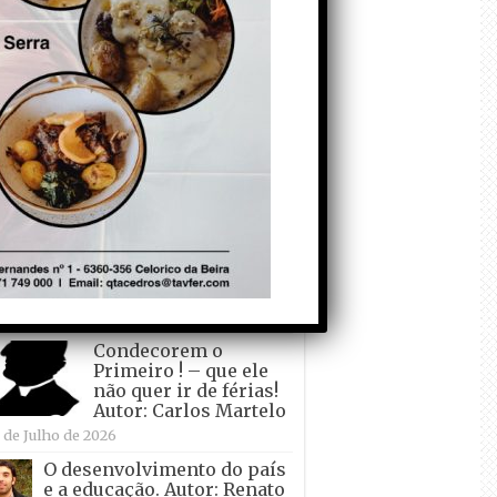
todo o mundo está a
crescer atrás de
Ronaldo. Autor: Paulo
itas do Amaral
de Agosto de 2026
Falso crescimento…
Autor: Nuno Pereira
1 de Agosto de 2026
Tadei Pogacar vence o
“Tour” – A “Volta a
França em Bicicleta”
pela quinta vez! Autor:
o Dinis
 de Julho de 2026
Condecorem o
Primeiro ! – que ele
não quer ir de férias!
Autor: Carlos Martelo
 de Julho de 2026
O desenvolvimento do país
e a educação. Autor: Renato