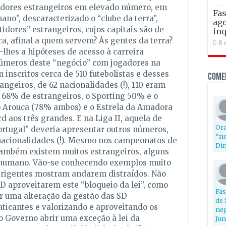
adores estrangeiros em elevado número, em
Fas
no”, descaracterizado o “clube da terra”,
ago
idores” estrangeiros, cujos capitais são de
inq
ca, afinal a quem servem? Às gentes da terra?
8 
lhes a hipóteses de acesso à carreira
 números deste “negócio” com jogadores na
 inscritos cerca de 510 futebolistas e desses
Come
ngeiros, de 62 nacionalidades (!), 110 eram
ha 68% de estrangeiros, o Sporting 50% e o
 Arouca (78% ambos) e o Estrela da Amadora
 aos três grandes. E na Liga II, aquela de
Ora
ortugal” deveria apresentar outros números,
“ne
nacionalidades (!). Mesmo nos campeonatos de
Din
 também existem muitos estrangeiros, alguns
 humano. Vão-se conhecendo exemplos muito
 dirigentes mostram andarem distraídos. Não
SD aproveitarem este “bloqueio da lei”, como
Fas
 uma alteração da gestão das SD
de 
ticantes e valorizando e aproveitando os
neg
o Governo abrir uma exceção à lei da
Jun