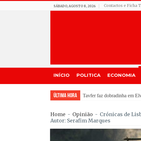
Contactos e Ficha 
SÁBADO, AGOSTO 8, 2026
INÍCIO
POLITICA
ECONOMIA
Última Hora
Incêndio em Fornos de Algo
Home
-
Opinião
-
Crónicas de Lis
Autor: Serafim Marques