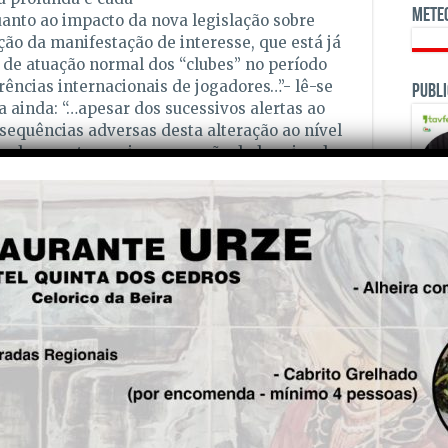
Mete
nto ao impacto da nova legislação sobre
ção da manifestação de interesse, que está já
 de atuação normal dos “clubes” no período
erências internacionais de jogadores…”- lê-se
Publi
 ainda: “…apesar dos sucessivos alertas ao
sequências adversas desta alteração ao nível
gadores estrangeiros, nem são dadas vias de
 os pressupostos preconizados pela nova Lei
l profissional), minimizem o respetivo
D».
imigração está a gerar preocupação nas SD (a
dades juridicamente diferentes dos clubes-
esas em pleno período de preparação da nova
OPINI
reensivas, pedem uma excepção para os
o tem impacto não só no futebol mas na
ma SAD da Liga I: “Temos cinco jogadores
er pagos e não podem vir para Portugal, pois
stos demoram não é compatível com a nossa
 «não tem havido uma verdadeira perceção da