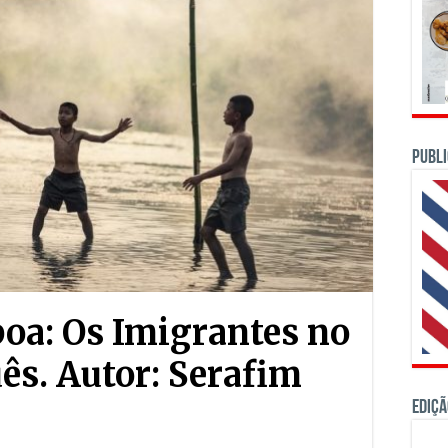
PUBLI
boa: Os Imigrantes no
ês. Autor: Serafim
Ediçã