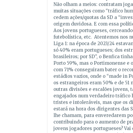
Não olham a meios: contratam jog
muitas situações como “tráfico huma
cedem ações/quotas da SD a “invest
origem duvidosa. E com essa políti
Aos jovens portugueses, cerceando-
futebolística, etc. Atentemos nos
Liga 1: na época de 2023/24 estavam
só 40% eram portugueses; dos estra
brasileiros; por SD”, o Benfica tin
Porto 59%, mas o Portimonense e o
com 71% conseguiram bater o record
estádios vazios, onde o “made in P
os estrangeiros eram 50% e de 51 
outras divisões e escalões jovens,
engajados num verdadeiro tráfico
tristes e intoleráveis, mas que os
estará na hora dos dirigentes das 
lhe chamam, para enveredarem por
contribuindo para o aumento de pra
jovens jogadores portugueses? Vai 