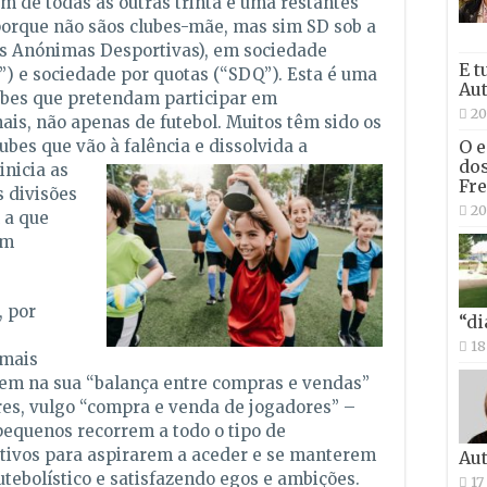
m de todas as outras trinta e uma restantes
porque não sãos clubes-mãe, mas sim SD sob a
es Anónimas Desportivas), em sociedade
E t
”) e sociedade por quotas (“SDQ”). Esta é uma
Aut
lubes que pretendam participar em
20
ais, não apenas de futebol. Muitos têm sido os
O e
es que vão à falência e dissolvida a
dos
inicia as
Fre
s divisões
20
 a que
êm
, por
“di
18
 mais
em na sua “balança entre compras e vendas”
res, vulgo “compra e venda de jogadores” –
equenos recorrem a todo o tipo de
tivos para aspirarem a aceder e se manterem
Aut
utebolístico e satisfazendo egos e ambições.
17