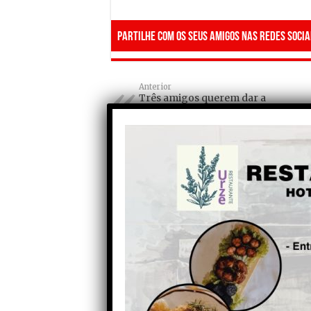
Partilhe com os seus amigos nas redes socia
Anterior
Três amigos querem dar a
conhecer a Serra da Estrela
com passeios em bicicletas
eléctricas