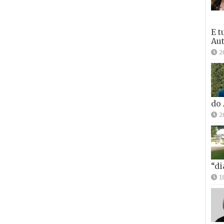
E t
Aut
2
do
2
“di
1