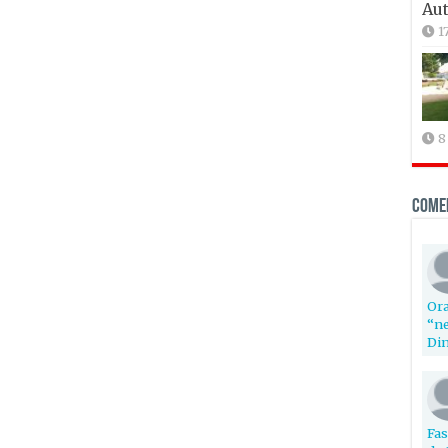
Aut
1
8
Come
Ora
“ne
Din
Fas