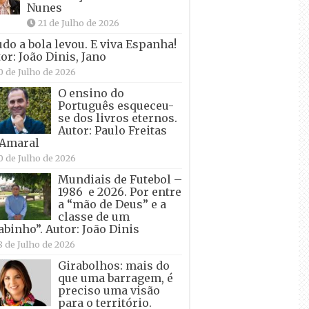
Nunes
21 de Julho de 2026
udo a bola levou. E viva Espanha!
or: João Dinis, Jano
0 de Julho de 2026
O ensino do
Português esqueceu-
se dos livros eternos.
Autor: Paulo Freitas
 Amaral
0 de Julho de 2026
Mundiais de Futebol –
1986 e 2026. Por entre
a “mão de Deus” e a
classe de um
abinho”. Autor: João Dinis
8 de Julho de 2026
Girabolhos: mais do
que uma barragem, é
preciso uma visão
para o território.