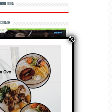
orologia
cidade
X
ÃO E CRÓNICAS
Matraquilhos… Autor:
Fernando Roldão
6 de Agosto de 2026
A marca Sporting em