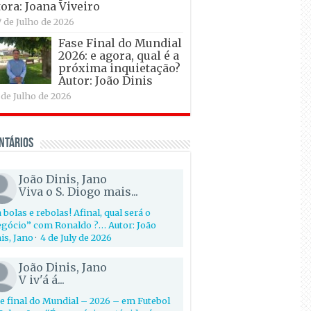
ora: Joana Viveiro
7 de Julho de 2026
Fase Final do Mundial
2026: e agora, qual é a
próxima inquietação?
Autor: João Dinis
 de Julho de 2026
ntários
João Dinis, Jano
Viva o S. Diogo mais...
 bolas e rebolas! Afinal, qual será o
gócio” com Ronaldo ?… Autor: João
is, Jano
·
4 de July de 2026
João Dinis, Jano
V iv'á á...
e final do Mundial – 2026 – em Futebol