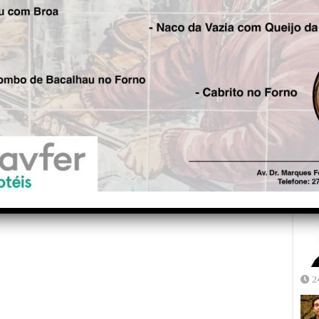
Fre
5
Joã
2
2