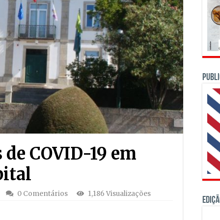
PUBLI
s de COVID-19 em
ital
0 Comentários
1,186 Visualizações
Ediçã