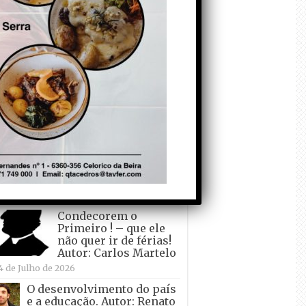
todo o mundo está a
crescer atrás de
Ronaldo. Autor: Paulo
itas do Amaral
 de Agosto de 2026
Falso crescimento…
Autor: Nuno Pereira
1 de Agosto de 2026
Tadei Pogacar vence o
“Tour” – A “Volta a
França em Bicicleta”
pela quinta vez! Autor:
o Dinis
7 de Julho de 2026
Condecorem o
Primeiro ! – que ele
não quer ir de férias!
Autor: Carlos Martelo
4 de Julho de 2026
O desenvolvimento do país
e a educação. Autor: Renato