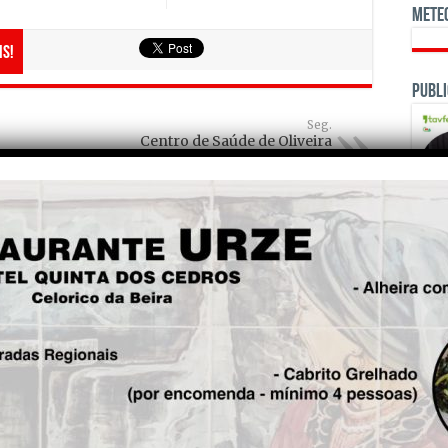
Mete
is!
Publi
Seg.
Centro de Saúde de Oliveira
do Hospital alerta para
utilização da vacinação em
regime de Casa Aberta
OPINI