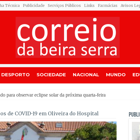
cha Técnica
Publicidade
Serviços Públicos
Links
Farmácias
Avisos Le
DESPORTO
SOCIEDADE
NACIONAL
MUNDO
ED
os de COVID-19 em Oliveira do Hospital
PUBLI