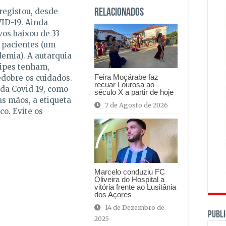
registou, desde
Relacionados
VID-19. Ainda
vos baixou de 33
1 pacientes (um
demia). A autarquia
cipes tenham,
Feira Moçárabe faz
dobre os cuidados.
recuar Lourosa ao
da Covid-19, como
século X a partir de hoje
as mãos, a etiqueta
7 de Agosto de 2026
co. Evite os
Marcelo conduziu FC
Oliveira do Hospital a
vitória frente ao Lusitânia
dos Açores
14 de Dezembro de
PUBLI
2025