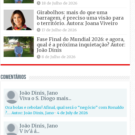
18 de Julho de 2026
Girabolhos: mais do que uma
barragem, é preciso uma visão para
o território. Autora: Joana Viveiro
17 de Julho de 2026
Fase Final do Mundial 2026: e agora,
qual é a próxima inquietação? Autor:
João Dinis
8 de Julho de 2026
Comentários
João Dinis, Jano
Viva o S. Diogo mais...
Ora bolas e rebolas! Afinal, qual será o “negócio” com Ronaldo
?… Autor: João Dinis, Jano
·
4 de July de 2026
João Dinis, Jano
V iv'á á...