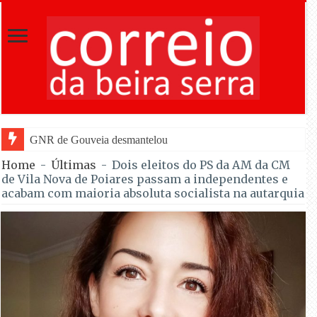
GNR de Gouveia desmantelou alegada rede de furtos de cobre; qua
Home
-
Últimas
-
Dois eleitos do PS da AM da CM
de Vila Nova de Poiares passam a independentes e
acabam com maioria absoluta socialista na autarquia