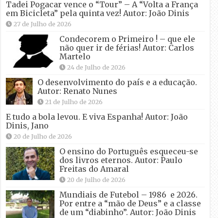
Tadei Pogacar vence o “Tour” – A “Volta a França
em Bicicleta” pela quinta vez! Autor: João Dinis
27 de Julho de 2026
Condecorem o Primeiro ! – que ele
não quer ir de férias! Autor: Carlos
Martelo
24 de Julho de 2026
O desenvolvimento do país e a educação.
Autor: Renato Nunes
21 de Julho de 2026
E tudo a bola levou. E viva Espanha! Autor: João
Dinis, Jano
20 de Julho de 2026
O ensino do Português esqueceu-se
dos livros eternos. Autor: Paulo
Freitas do Amaral
20 de Julho de 2026
Mundiais de Futebol – 1986 e 2026.
Por entre a “mão de Deus” e a classe
de um “diabinho”. Autor: João Dinis