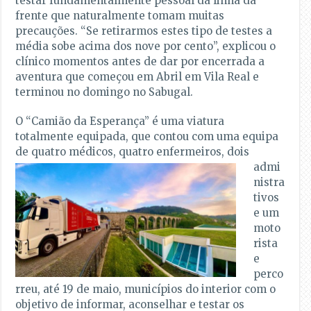
testar fundamentalmente pessoal da linha da
frente que naturalmente tomam muitas
precauções. “Se retirarmos estes tipo de testes a
média sobe acima dos nove por cento”, explicou o
clínico momentos antes de dar por encerrada a
aventura que começou em Abril em Vila Real e
terminou no domingo no Sabugal.
O “Camião da Esperança” é uma viatura
totalmente equipada, que contou com uma equipa
de quatro médicos,
quatro enfermeiros, dois
admi
nistra
tivos
e um
moto
rista
e
perco
rreu, até 19 de maio, municípios do interior com o
objetivo de informar, aconselhar e testar os