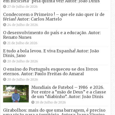
em Bicicleta” pela quinta vez! Autor: João Dinis
27 de Julho de 2026
Condecorem o Primeiro ! – que ele não quer ir de
férias! Autor: Carlos Martelo
24 de Julho de 2026
O desenvolvimento do país e a educação. Autor:
Renato Nunes
21 de Julho de 2026
E tudo a bola levou. E viva Espanha! Autor: João
Dinis, Jano
20 de Julho de 2026
O ensino do Português esqueceu-se dos livros
eternos. Autor: Paulo Freitas do Amaral
20 de Julho de 2026
Mundiais de Futebol – 1986 e 2026.
Por entre a “mão de Deus” e a classe
de um “diabinho”. Autor: João Dinis
18 de Julho de 2026
Girabolhos: mais do que uma barragem, é preciso
uma visão para o território. Autora: Joana Viveiro