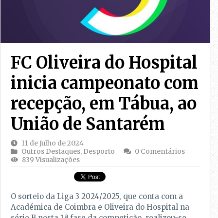
FC Oliveira do Hospital
inicia campeonato com
recepção, em Tábua, ao
União de Santarém
11 de Julho de 2024
Outros Destaques
,
Desporto
0 Comentários
839 Visualizações
O sorteio da Liga 3 2024/2025, que conta com a
Académica de Coimbra e Oliveira do Hospital na
série B nesta 1.ª fase da competição, realizou-se