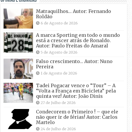
OPINIÃO E CRÓNICAS
Matraquilhos… Autor: Fernando
Roldão
6 de Agosto de 2026
A marca Sporting em todo o mundo
está a crescer atrás de Ronaldo.
Autor: Paulo Freitas do Amaral
5 de Agosto de 2026
Falso crescimento… Autor: Nuno
Pereira
1 de Agosto de 2026
Tadei Pogacar vence o “Tour” – A
“Volta a França em Bicicleta” pela
quinta vez! Autor: João Dinis
27 de Julho de 2026
Condecorem o Primeiro ! – que ele
não quer ir de férias! Autor: Carlos
Martelo
24 de Julho de 2026