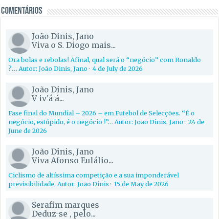
Comentários
João Dinis, Jano
Viva o S. Diogo mais...
Ora bolas e rebolas! Afinal, qual será o “negócio” com Ronaldo
?… Autor: João Dinis, Jano
·
4 de July de 2026
João Dinis, Jano
V iv'á á...
Fase final do Mundial – 2026 – em Futebol de Selecções. “É o
negócio, estúpido, é o negócio !”… Autor: João Dinis, Jano
·
24 de
June de 2026
João Dinis, Jano
Viva Afonso Eulálio...
Ciclismo de altíssima competição e a sua imponderável
previsibilidade. Autor: João Dinis
·
15 de May de 2026
Serafim marques
Deduz-se , pelo...