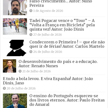
Falso crescimento… Autor: Nuno
Pereira
1 de Agosto de 2026
Tadei Pogacar vence o “Tour” – A
“Volta a França em Bicicleta” pela
quinta vez! Autor: João Dinis
27 de Julho de 2026
Condecorem o Primeiro ! – que ele não
quer ir de férias! Autor: Carlos Martelo
24 de Julho de 2026
O desenvolvimento do país e a educação.
Autor: Renato Nunes
21 de Julho de 2026
E tudo a bola levou. E viva Espanha! Autor: João
Dinis, Jano
20 de Julho de 2026
O ensino do Português esqueceu-se
dos livros eternos. Autor: Paulo Freitas
do Amaral