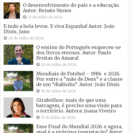
O desenvolvimento do país e a educação.
Autor: Renato Nunes
21 de Julho de 2026
E tudo a bola levou. E viva Espanha! Autor: João
Dinis, Jano
20 de Julho de 2026
O ensino do Português esqueceu-se
dos livros eternos. Autor: Paulo
Freitas do Amaral
20 de Julho de 2026
Mundiais de Futebol – 1986 e 2026.
Por entre a “mão de Deus” e a classe
de um “diabinho”. Autor: João Dinis
18 de Julho de 2026
Girabolhos: mais do que uma
barragem, é preciso uma visão para
o território. Autora: Joana Viveiro
17 de Julho de 2026
Fase Final do Mundial 2026: e agora,
qual é a próxima inquietação? Autor: