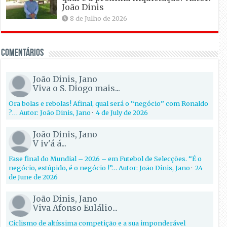
João Dinis
8 de Julho de 2026
Comentários
João Dinis, Jano
Viva o S. Diogo mais...
Ora bolas e rebolas! Afinal, qual será o “negócio” com Ronaldo
?… Autor: João Dinis, Jano
·
4 de July de 2026
João Dinis, Jano
V iv'á á...
Fase final do Mundial – 2026 – em Futebol de Selecções. “É o
negócio, estúpido, é o negócio !”… Autor: João Dinis, Jano
·
24
de June de 2026
João Dinis, Jano
Viva Afonso Eulálio...
Ciclismo de altíssima competição e a sua imponderável