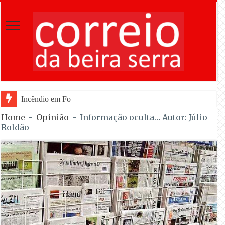
Incêndio em Fornos de Algodres dominado após co
Home
-
Opinião
-
Informação oculta… Autor: Júlio
Roldão