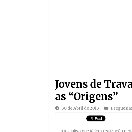
Junta de Meruge acusa APA d
Assembleias municipais pass
Jovem da Covilhã distingui
Jovens de Tra
as “Origens”
30 de Abril de 2013
Freguesia
… à iniciativa que já tem realização ce