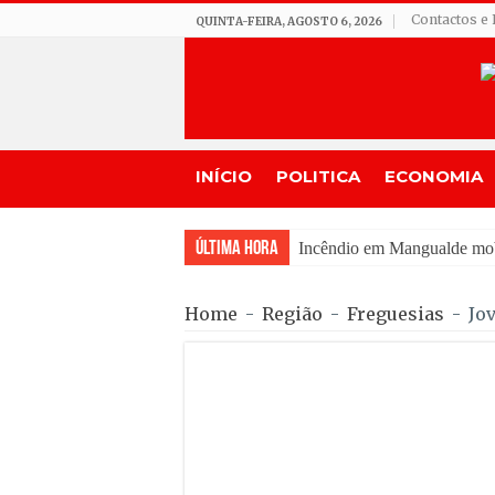
Contactos e 
QUINTA-FEIRA, AGOSTO 6, 2026
INÍCIO
POLITICA
ECONOMIA
Última Hora
Incêndio em Mangualde mobi
Matraquilhos… Autor: Fer
Home
-
Região
-
Freguesias
-
Jo
APA esclarece regras e per
JamBeiras levou 1.500 escut
Tradição do “Solteiros vs C
Nuno Tavares Pereira pede 
A marca Sporting em todo o 