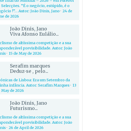
se final do Mundial – 2026 – em Futebol
 Selecções. “É o negócio, estúpido, é o
gócio !”… Autor: João Dinis, Jano
·
24 de
ne de 2026
João Dinis, Jano
Viva Afonso Eulálio...
clismo de altíssima competição e a sua
ponderável previsibilidade. Autor: João
nis
·
15 de May de 2026
Serafim marques
Deduz-se , pelo...
ónicas de Lisboa: Era um Setembro da
nha infância. Autor: Serafim Marques
·
13
 May de 2026
João Dinis, Jano
Futurismo...
clismo de altíssima competição e a sua
ponderável previsibilidade. Autor: João
nis
·
26 de April de 2026