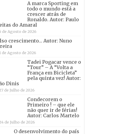
A marca Sporting em
todo o mundo está a
crescer atrás de
Ronaldo. Autor: Paulo
eitas do Amaral
5 de Agosto de 2026
lso crescimento… Autor: Nuno
reira
1 de Agosto de 2026
Tadei Pogacar vence o
“Tour” – A “Volta a
França em Bicicleta”
pela quinta vez! Autor:
ão Dinis
27 de Julho de 2026
Condecorem o
Primeiro ! – que ele
não quer ir de férias!
Autor: Carlos Martelo
24 de Julho de 2026
O desenvolvimento do país