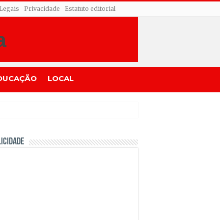
 Legais
Privacidade
Estatuto editorial
DUCAÇÃO
LOCAL
ICIDADE
cks
l