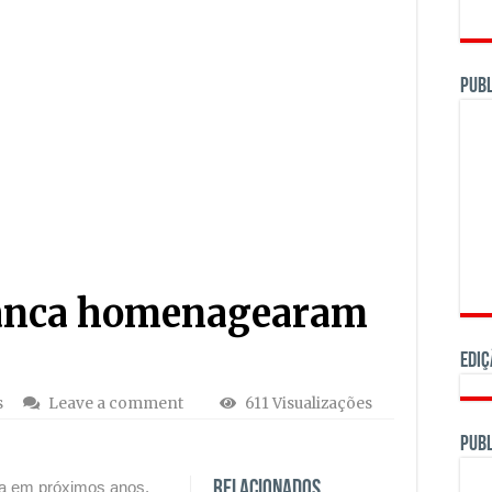
e atacar os efeitos e não as causas da poluição do rio Cobral
am a poder declarar utilidade pública de expropriações
PUBL
da em prova da NASA com prémio internacional de liderança
vanca homenagearam
Ediç
s
Leave a comment
611 Visualizações
PUBL
rta em próximos anos.
Relacionados