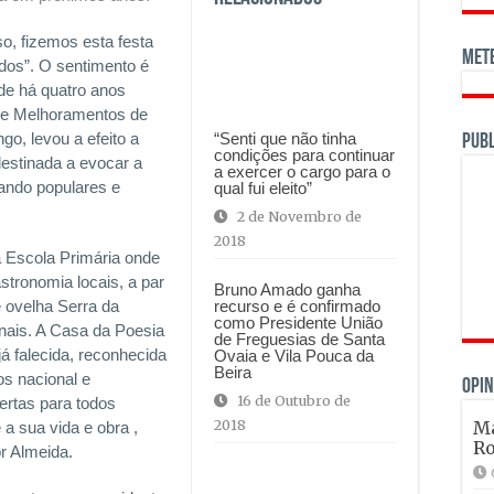
o, fizemos esta festa
Met
os”. O sentimento é
sde há quatro anos
a e Melhoramentos de
“Senti que não tinha
o, levou a efeito a
Publ
condições para continuar
 destinada a evocar a
a exercer o cargo para o
ando populares e
qual fui eleito”
2 de Novembro de
2018
a Escola Primária onde
astronomia locais, a par
Bruno Amado ganha
recurso e é confirmado
e ovelha Serra da
como Presidente União
onais. A Casa da Poesia
de Freguesias de Santa
á falecida, reconhecida
Ovaia e Vila Pouca da
Beira
s nacional e
OPIN
16 de Outubro de
ertas para todos
2018
Ma
a sua vida e obra ,
Ro
or Almeida.