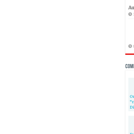
Au
Com
Or
“n
Di