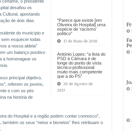
o certame, o presidente
pital desafiou os
a Cultural, apostando
“Parece que existe [em
ção de dois dias.
Fr
Oliveira do Hospital] uma
espécie de ‘racismo’
sidente do município e
político”
, sem esquecer todas
Fa
17 de Maio de 2018
Pe
mos a nossa aldeia”
zem um balanço positivo
António Lopes: “a lista do
PSD à Câmara é de
ada a homenagear os
longe do ponto de vista
esia.
técnico-profissional
muito mais competente
que a do PS”
so principal objetivo,
Jo
20 de Agosto de
es”, referem os jovens,
2017
nte e com os pés
na na história de
eira do Hospital e a região podem contar connosco”,
 também os seus “netos e bisnetos” lhes retribuam o
.