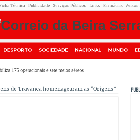
Ficha Técnica
Publicidade
Serviços Públicos
Links
Farmácias
Avisos
DESPORTO
SOCIEDADE
NACIONAL
MUNDO
E
liza 175 operacionais e sete meios aéreos
nando Roldão
vens de Travanca homenagearam as “Origens”
PUBL
mite venda de embalagens sem símbolo Volta até ao escoamento dos sto
eiros a Oliveira do Hospital e Seia e dinamizou a economia local
asados” regressa às Festas de Lagares da Beira
prolongamento do período de transição do sistema Volta
mundo está a crescer atrás de Ronaldo. Autor: Paulo Freitas do Amara