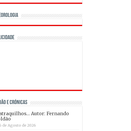
eorologia
icidade
IÃO E CRÓNICAS
traquilhos… Autor: Fernando
ldão
6 de Agosto de 2026