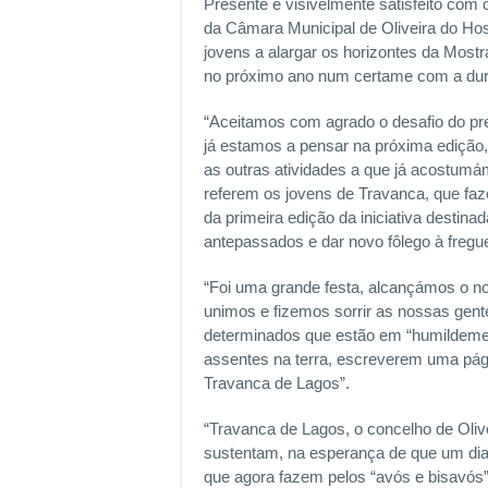
Presente e visivelmente satisfeito com 
da Câmara Municipal de Oliveira do Hos
jovens a alargar os horizontes da Mostr
no próximo ano num certame com a dura
“Aceitamos com agrado o desafio do pre
já estamos a pensar na próxima edição
as outras atividades a que já acostumá
referem os jovens de Travanca, que fa
da primeira edição da iniciativa destin
antepassados e dar novo fôlego à fregu
“Foi uma grande festa, alcançámos o nos
unimos e fizemos sorrir as nossas gent
determinados que estão em “humildeme
assentes na terra, escreverem uma pági
Travanca de Lagos”.
“Travanca de Lagos, o concelho de Oliv
sustentam, na esperança de que um dia,
que agora fazem pelos “avós e bisavós”