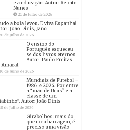
e a educação. Autor: Renato
Nunes
21 de Julho de 2026
tudo a bola levou. E viva Espanha!
tor: João Dinis, Jano
20 de Julho de 2026
O ensino do
Português esqueceu-
se dos livros eternos.
Autor: Paulo Freitas
 Amaral
20 de Julho de 2026
Mundiais de Futebol –
1986 e 2026. Por entre
a “mão de Deus” e a
classe de um
iabinho”. Autor: João Dinis
18 de Julho de 2026
Girabolhos: mais do
que uma barragem, é
preciso uma visão