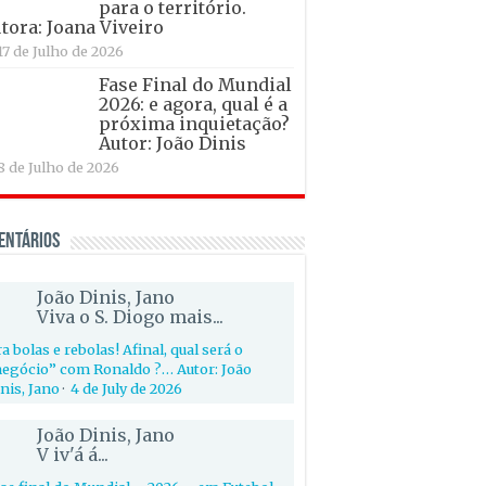
para o território.
tora: Joana Viveiro
17 de Julho de 2026
Fase Final do Mundial
2026: e agora, qual é a
próxima inquietação?
Autor: João Dinis
8 de Julho de 2026
entários
João Dinis, Jano
Viva o S. Diogo mais...
a bolas e rebolas! Afinal, qual será o
egócio” com Ronaldo ?… Autor: João
nis, Jano
·
4 de July de 2026
João Dinis, Jano
V iv'á á...