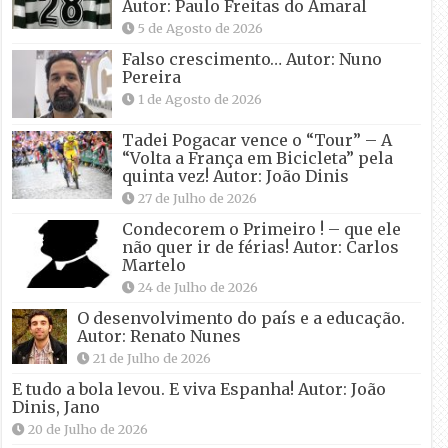
Autor: Paulo Freitas do Amaral
5 de Agosto de 2026
Falso crescimento… Autor: Nuno
Pereira
1 de Agosto de 2026
Tadei Pogacar vence o “Tour” – A
“Volta a França em Bicicleta” pela
quinta vez! Autor: João Dinis
27 de Julho de 2026
Condecorem o Primeiro ! – que ele
não quer ir de férias! Autor: Carlos
Martelo
24 de Julho de 2026
O desenvolvimento do país e a educação.
Autor: Renato Nunes
21 de Julho de 2026
E tudo a bola levou. E viva Espanha! Autor: João
Dinis, Jano
20 de Julho de 2026