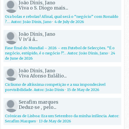
João Dinis, Jano
Viva o S. Diogo mais...
Ora bolas e rebolas! Afinal, qual será o “negócio” com Ronaldo
?… Autor: João Dinis, Jano
·
4 de July de 2026
João Dinis, Jano
V iv'á á...
Fase final do Mundial – 2026 – em Futebol de Selecções. “É o
negócio, estúpido, é o negócio !”… Autor: João Dinis, Jano
·
24
de June de 2026
João Dinis, Jano
Viva Afonso Eulálio...
Ciclismo de altíssima competição e a sua imponderável
previsibilidade. Autor: João Dinis
·
15 de May de 2026
Serafim marques
Deduz-se , pelo...
Crónicas de Lisboa: Era um Setembro da minha infância. Autor:
Serafim Marques
·
13 de May de 2026