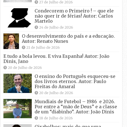
27 de Julho de 2026
Condecorem o Primeiro ! – que ele
não quer ir de férias! Autor: Carlos
Martelo
24 de Julho de 2026
O desenvolvimento do país e a educação.
Autor: Renato Nunes
21 de Julho de 2026
E tudo a bola levou. E viva Espanha! Autor: João
Dinis, Jano
20 de Julho de 2026
O ensino do Português esqueceu-se
dos livros eternos. Autor: Paulo
Freitas do Amaral
20 de Julho de 2026
Mundiais de Futebol – 1986 e 2026.
Por entre a “mão de Deus” e a classe
de um “diabinho”. Autor: João Dinis
18 de Julho de 2026
Girabolhos: mais do que uma