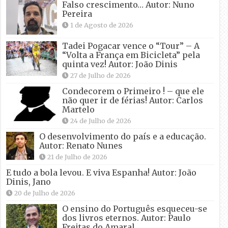
Falso crescimento… Autor: Nuno
Pereira
1 de Agosto de 2026
Tadei Pogacar vence o “Tour” – A
“Volta a França em Bicicleta” pela
quinta vez! Autor: João Dinis
27 de Julho de 2026
Condecorem o Primeiro ! – que ele
não quer ir de férias! Autor: Carlos
Martelo
24 de Julho de 2026
O desenvolvimento do país e a educação.
Autor: Renato Nunes
21 de Julho de 2026
E tudo a bola levou. E viva Espanha! Autor: João
Dinis, Jano
20 de Julho de 2026
O ensino do Português esqueceu-se
dos livros eternos. Autor: Paulo
Freitas do Amaral