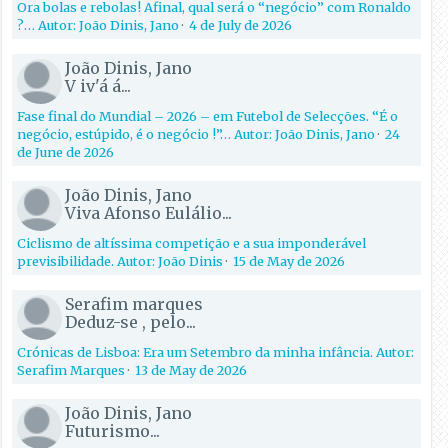
Ora bolas e rebolas! Afinal, qual será o “negócio” com Ronaldo
?… Autor: João Dinis, Jano
·
4 de July de 2026
João Dinis, Jano
V iv'á á...
Fase final do Mundial – 2026 – em Futebol de Selecções. “É o
negócio, estúpido, é o negócio !”… Autor: João Dinis, Jano
·
24
de June de 2026
João Dinis, Jano
Viva Afonso Eulálio...
Ciclismo de altíssima competição e a sua imponderável
previsibilidade. Autor: João Dinis
·
15 de May de 2026
Serafim marques
Deduz-se , pelo...
Crónicas de Lisboa: Era um Setembro da minha infância. Autor:
Serafim Marques
·
13 de May de 2026
João Dinis, Jano
Futurismo...