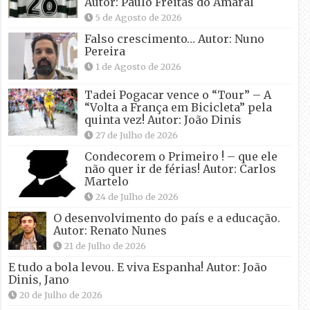
Autor: Paulo Freitas do Amaral
5 de Agosto de 2026
Falso crescimento… Autor: Nuno
Pereira
1 de Agosto de 2026
Tadei Pogacar vence o “Tour” – A
“Volta a França em Bicicleta” pela
quinta vez! Autor: João Dinis
27 de Julho de 2026
Condecorem o Primeiro ! – que ele
não quer ir de férias! Autor: Carlos
Martelo
24 de Julho de 2026
O desenvolvimento do país e a educação.
Autor: Renato Nunes
21 de Julho de 2026
E tudo a bola levou. E viva Espanha! Autor: João
Dinis, Jano
20 de Julho de 2026