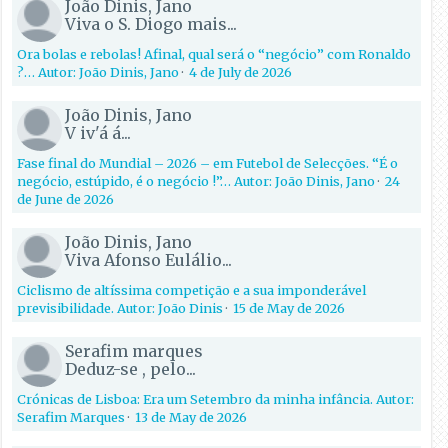
João Dinis, Jano
Viva o S. Diogo mais...
Ora bolas e rebolas! Afinal, qual será o “negócio” com Ronaldo
?… Autor: João Dinis, Jano
·
4 de July de 2026
João Dinis, Jano
V iv'á á...
Fase final do Mundial – 2026 – em Futebol de Selecções. “É o
negócio, estúpido, é o negócio !”… Autor: João Dinis, Jano
·
24
de June de 2026
João Dinis, Jano
Viva Afonso Eulálio...
Ciclismo de altíssima competição e a sua imponderável
previsibilidade. Autor: João Dinis
·
15 de May de 2026
Serafim marques
Deduz-se , pelo...
Crónicas de Lisboa: Era um Setembro da minha infância. Autor:
Serafim Marques
·
13 de May de 2026