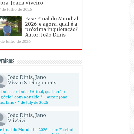
ora: Joana Viveiro
7 de Julho de 2026
Fase Final do Mundial
2026: e agora, qual é a
próxima inquietação?
Autor: João Dinis
 de Julho de 2026
ntários
João Dinis, Jano
Viva o S. Diogo mais...
 bolas e rebolas! Afinal, qual será o
gócio” com Ronaldo ?… Autor: João
is, Jano
·
4 de July de 2026
João Dinis, Jano
V iv'á á...
e final do Mundial – 2026 – em Futebol