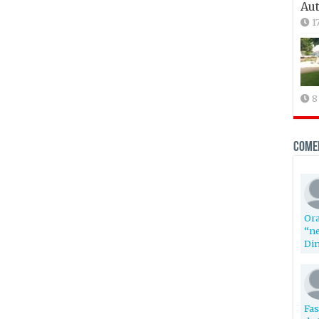
Aut
1
8
Come
Ora
“ne
Din
Fas