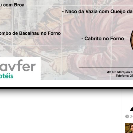
distinção e Avô cai
Fre
5
Joã
2
2