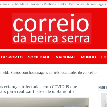
Técnica
Publicidade
Serviços Públicos
Links
Farmácias
Avisos Legais
DESPORTO
SOCIEDADE
NACIONAL
MUNDO
ED
dre
as crianças infectadas com COVID-19 que
PUBLI
is para realizar teste e de isolamento