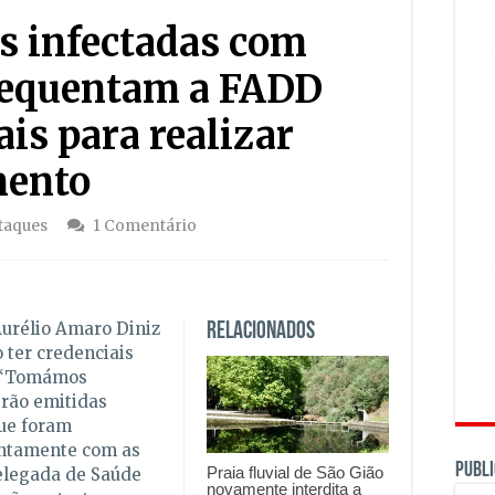
as infectadas com
requentam a FADD
ais para realizar
mento
taques
1 Comentário
Aurélio Amaro Diniz
Relacionados
 ter credenciais
. “Tomámos
rão emitidas
ue foram
juntamente com as
PUBLI
Praia fluvial de São Gião
 delegada de Saúde
novamente interdita a