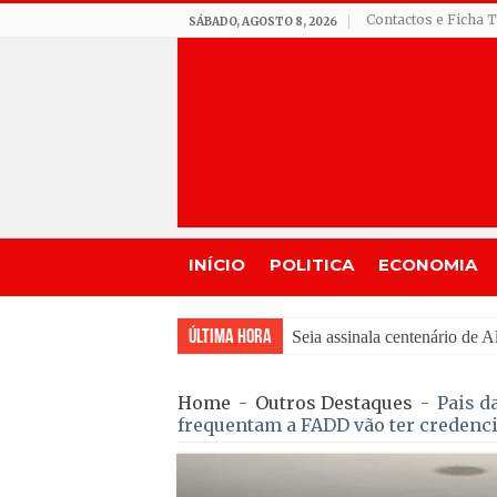
Contactos e Ficha 
SÁBADO, AGOSTO 8, 2026
INÍCIO
POLITICA
ECONOMIA
Última Hora
Incêndio em Fornos de Algo
Home
-
Outros Destaques
-
Pais d
frequentam a FADD vão ter credencia