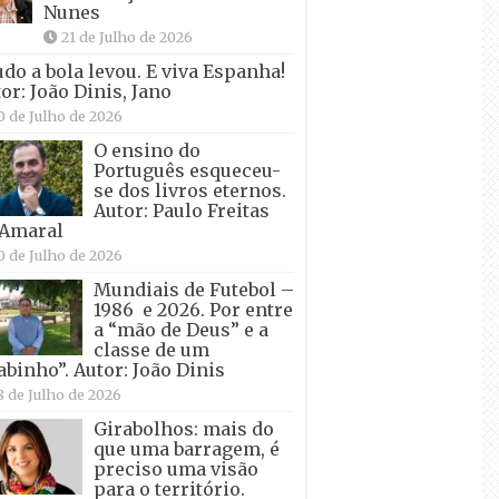
Nunes
21 de Julho de 2026
udo a bola levou. E viva Espanha!
or: João Dinis, Jano
0 de Julho de 2026
O ensino do
Português esqueceu-
se dos livros eternos.
Autor: Paulo Freitas
 Amaral
0 de Julho de 2026
Mundiais de Futebol –
1986 e 2026. Por entre
a “mão de Deus” e a
classe de um
abinho”. Autor: João Dinis
8 de Julho de 2026
Girabolhos: mais do
que uma barragem, é
preciso uma visão
para o território.