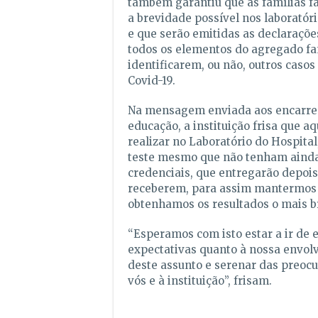
também garantiu que as famílias fa
a brevidade possível nos laborató
e que serão emitidas as declaraçõe
todos os elementos do agregado fam
identificarem, ou não, outros casos
Covid-19.
Na mensagem enviada aos encarre
educação, a instituição frisa que a
realizar no Laboratório do Hospita
teste mesmo que não tenham ainda
credenciais, que entregarão depoi
receberem, para assim mantermos 
obtenhamos os resultados o mais br
“Esperamos com isto estar a ir de 
expectativas quanto à nossa envol
deste assunto e serenar das preoc
vós e à instituição”, frisam.