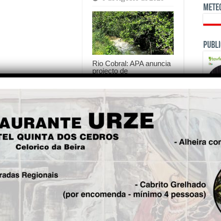
Mete
Publi
Rio Cobral: APA anuncia
projecto de
renaturalização, mas
Junta de Meruge insiste
que prioridade é travar a
poluição
3 de Agosto de 2026
is!
OPINI
Seg.
Aldeia Viçosa (Guarda) vai
voltar a hastear a Bandeira
Azul e (Oliveira do Hospital)
Alvôco das Várzeas mantém