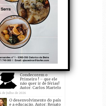
todo o mundo está a
crescer atrás de
Ronaldo. Autor: Paulo
itas do Amaral
 de Agosto de 2026
Falso crescimento…
Autor: Nuno Pereira
1 de Agosto de 2026
Tadei Pogacar vence o
“Tour” – A “Volta a
França em Bicicleta”
pela quinta vez! Autor:
o Dinis
7 de Julho de 2026
Condecorem o
Primeiro ! – que ele
não quer ir de férias!
Autor: Carlos Martelo
4 de Julho de 2026
O desenvolvimento do país
e a educação. Autor: Renato