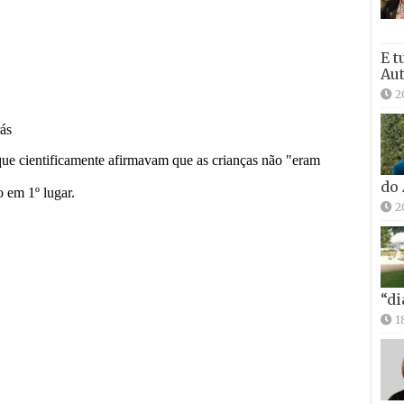
E t
Aut
2
do
2
“di
1