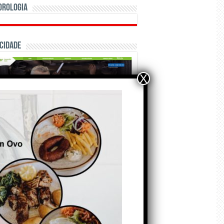
orologia
cidade
X
ÃO E CRÓNICAS
Matraquilhos… Autor:
Fernando Roldão
6 de Agosto de 2026
A marca Sporting em