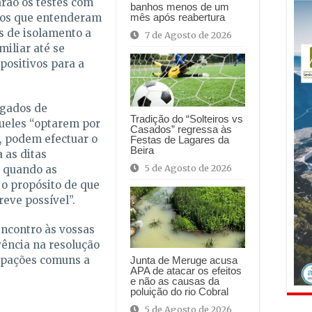
rão os testes com
banhos menos de um
mês após reabertura
rios que entenderam
s de isolamento a
7 de Agosto de 2026
iliar até se
 positivos para a
gados de
Tradição do “Solteiros vs
queles “optarem por
Casados” regressa às
l, podem efectuar o
Festas de Lagares da
Beira
 as ditas
5 de Agosto de 2026
s quando as
o propósito de que
eve possível”.
encontro às vossas
vência na resolução
upações comuns a
Junta de Meruge acusa
APA de atacar os efeitos
e não as causas da
poluição do rio Cobral
5 de Agosto de 2026