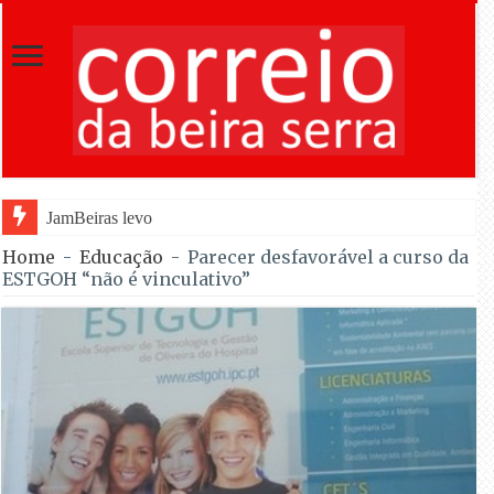
JamBeiras levou 1.500 escuteiros a Oliveira do H
Home
-
Educação
-
Parecer desfavorável a curso da
ESTGOH “não é vinculativo”