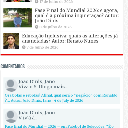
17 de Julho de 2026
Fase Final do Mundial 2026: e agora,
qual é a próxima inquietação? Autor:
João Dinis
8 de Julho de 2026
Educação Inclusiva: quais as alterações já
anunciadas? Autor: Renato Nunes
7 de Julho de 2026
Comentários
João Dinis, Jano
Viva o S. Diogo mais...
Ora bolas e rebolas! Afinal, qual será o “negócio” com Ronaldo
?… Autor: João Dinis, Jano
·
4 de July de 2026
João Dinis, Jano
V iv'á á...
Fase final do Mundial – 2026 – em Futebol de Selecções. “É o