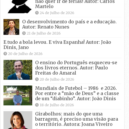
não quer ir de férias! Autor: Carlos
Martelo
24 de Julho de 2026
O desenvolvimento do país e a educação.
Autor: Renato Nunes
21 de Julho de 2026
E tudo a bola levou. E viva Espanha! Autor: João
Dinis, Jano
20 de Julho de 2026
O ensino do Português esqueceu-se
dos livros eternos. Autor: Paulo
Freitas do Amaral
20 de Julho de 2026
Mundiais de Futebol – 1986 e 2026.
Por entre a “mão de Deus” e a classe
de um “diabinho”. Autor: João Dinis
18 de Julho de 2026
Girabolhos: mais do que uma
barragem, é preciso uma visão para
o território. Autora: Joana Viveiro