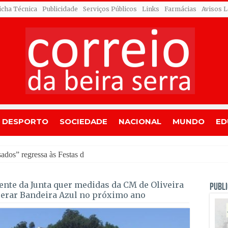
icha Técnica
Publicidade
Serviços Públicos
Links
Farmácias
Avisos L
DESPORTO
SOCIEDADE
NACIONAL
MUNDO
ED
sados” regressa às Festas de Lagares da Beira
ente da Junta quer medidas da CM de Oliveira
PUBLI
perar Bandeira Azul no próximo ano