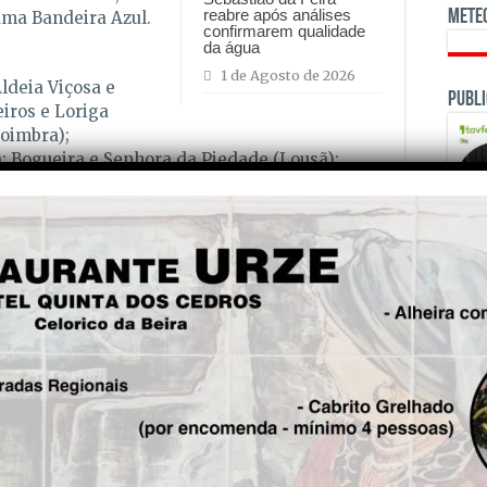
reabre após análises
Mete
ama Bandeira Azul.
confirmarem qualidade
da água
1 de Agosto de 2026
ldeia Viçosa e
Publi
iros e Loriga
Coimbra);
; Bogueira e Senhora da Piedade (Lousã);
da Cascalheira-Secarias e Piódão (Arganil);
pital); Louçainha (Penela); Janeiro de Baixo,
sa da Serra); Açude do Pinto (Oleiros);
ei); Carvoeiro (Mação); Aldeia do Mato e
OPINI
A 
is!
est
Aut
5 
Seg.
Fal
Maior ponte pedonal