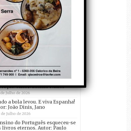
eira
de Agosto de 2026
Tadei Pogacar vence o
“Tour” – A “Volta a
França em Bicicleta”
pela quinta vez! Autor:
o Dinis
 de Julho de 2026
decorem o Primeiro ! – que ele
 quer ir de férias! Autor: Carlos
rtelo
 de Julho de 2026
esenvolvimento do país e a
cação. Autor: Renato Nunes
 de Julho de 2026
udo a bola levou. E viva Espanha!
or: João Dinis, Jano
 de Julho de 2026
nsino do Português esqueceu-se
 livros eternos. Autor: Paulo