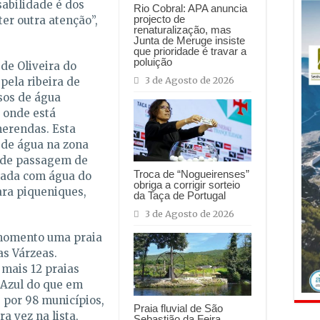
sabilidade é dos
Rio Cobral: APA anuncia
projecto de
er outra atenção”,
renaturalização, mas
Junta de Meruge insiste
que prioridade é travar a
poluição
 de Oliveira do
3 de Agosto de 2026
pela ribeira de
sos de água
 onde está
erendas. Esta
s de água na zona
o de passagem de
Troca de “Nogueirenses”
ntada com água do
obriga a corrigir sorteio
ara piqueniques,
da Taça de Portugal
3 de Agosto de 2026
 momento uma praia
as Várzeas.
 mais 12 praias
 Azul do que em
s por 98 municípios,
Praia fluvial de São
a vez na lista,
Sebastião da Feira