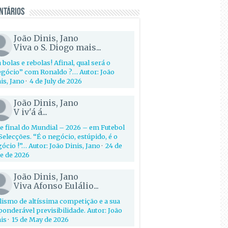
ntários
João Dinis, Jano
Viva o S. Diogo mais...
 bolas e rebolas! Afinal, qual será o
gócio” com Ronaldo ?… Autor: João
is, Jano
·
4 de July de 2026
João Dinis, Jano
V iv'á á...
e final do Mundial – 2026 – em Futebol
Selecções. “É o negócio, estúpido, é o
ócio !”… Autor: João Dinis, Jano
·
24 de
e de 2026
João Dinis, Jano
Viva Afonso Eulálio...
lismo de altíssima competição e a sua
onderável previsibilidade. Autor: João
is
·
15 de May de 2026