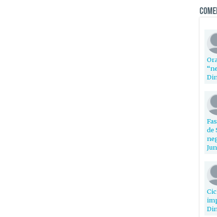
Come
Ora
“ne
Din
Fas
de 
neg
Jun
Cic
imp
Din