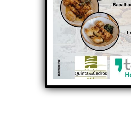
voltar a hastear a Bandeira
Azul e (Oliveira do Hospital)
Alvôco das Várzeas mantém
distinção e Avô cai