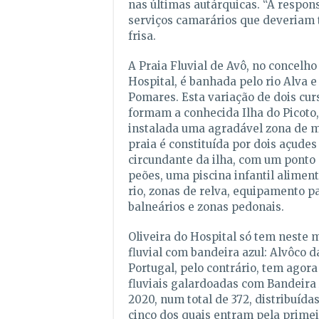
nas últimas autárquicas. “A respon
serviços camarários que deveriam t
frisa.
A Praia Fluvial de Avô, no concelho
Hospital, é banhada pelo rio Alva e 
Pomares. Esta variação de dois cur
formam a conhecida Ilha do Picoto,
instalada uma agradável zona de m
praia é constituída por dois açude
circundante da ilha, com um pont
peões, uma piscina infantil alime
rio, zonas de relva, equipamento p
balneários e zonas pedonais.
Oliveira do Hospital só tem neste
fluvial com bandeira azul: Alvôco d
Portugal, pelo contrário, tem agora
fluviais galardoadas com Bandeira
2020, num total de 372, distribuída
cinco dos quais entram pela primeir