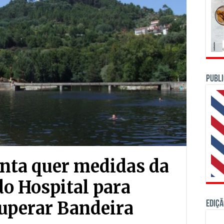
PUBLI
unta quer medidas da
do Hospital para
cuperar Bandeira
Ediçã