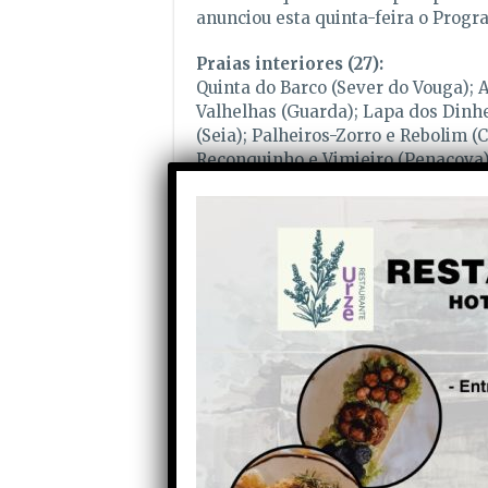
anunciou esta quinta-feira o Progr
Praias interiores (27):
Quinta do Barco (Sever do Vouga); A
Valhelhas (Guarda); Lapa dos Dinhe
(Seia); Palheiros-Zorro e Rebolim (
Reconquinho e Vimieiro (Penacova)
Peneda e Alvares (Góis); Côja, Pene
Alvôco das Várzeas (Oliveira do Hos
Pessegueiro e Santa Luzia (Pampilho
Agroal (Ourém); Bostelim (Vila de R
Fontes (Abrantes).
Foto: Aldeias do Xisto
Partilhe com os seus amigos nas redes socia
Anterior
Aldeia Viçosa (Guarda) vai