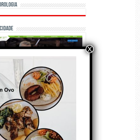
orologia
cidade
X
ÃO E CRÓNICAS
marca Sporting em todo o mundo
á a crescer atrás de Ronaldo.
or: Paulo Freitas do Amaral
de Agosto de 2026
so crescimento… Autor: Nuno