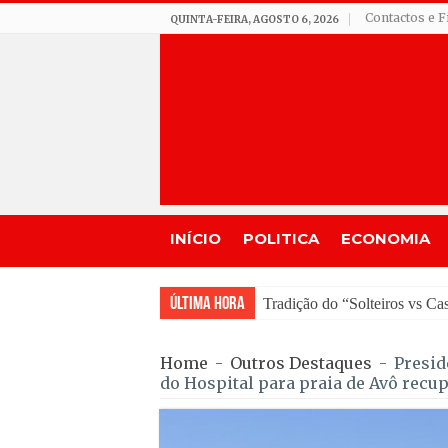
Contactos e F
QUINTA-FEIRA, AGOSTO 6, 2026
INÍCIO
POLITICA
ECONOMIA
Última Hora
Tradição do “Solteiros vs Ca
Home
-
Outros Destaques
-
Presid
do Hospital para praia de Avô recu