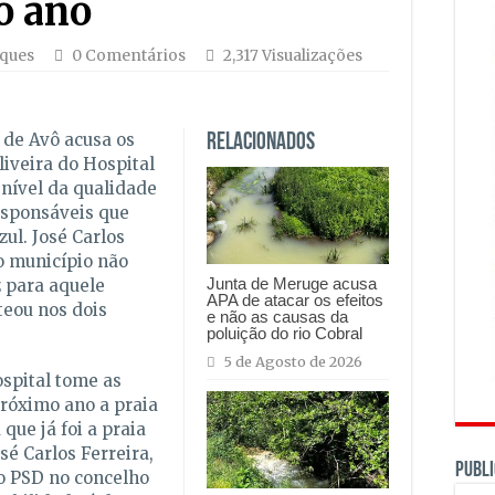
o ano
aques
0 Comentários
2,317 Visualizações
 de Avô acusa os
Relacionados
iveira do Hospital
nível da qualidade
esponsáveis que
ul. José Carlos
o município não
Junta de Meruge acusa
 para aquele
APA de atacar os efeitos
teou nos dois
e não as causas da
poluição do rio Cobral
5 de Agosto de 2026
spital tome as
róximo ano a praia
 que já foi a praia
sé Carlos Ferreira,
PUBLI
lo PSD no concelho