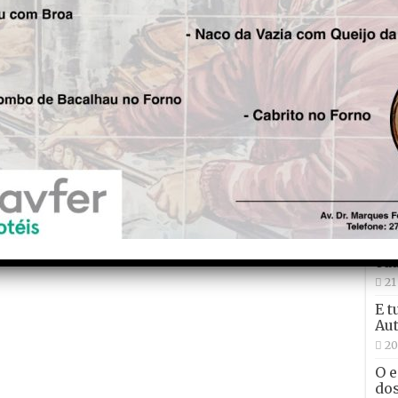
Per
suspensa do mundo fica em
Arouca e abre segunda-feira
1 
ao público em geral
Joã
27
Con
não
Ma
24
O d
edu
21
E t
Aut
20
O e
dos