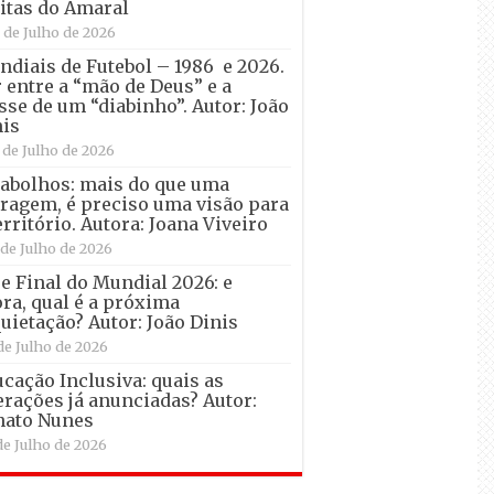
itas do Amaral
 de Julho de 2026
diais de Futebol – 1986 e 2026.
 entre a “mão de Deus” e a
sse de um “diabinho”. Autor: João
is
 de Julho de 2026
abolhos: mais do que uma
ragem, é preciso uma visão para
erritório. Autora: Joana Viveiro
 de Julho de 2026
e Final do Mundial 2026: e
ra, qual é a próxima
uietação? Autor: João Dinis
de Julho de 2026
cação Inclusiva: quais as
erações já anunciadas? Autor:
nato Nunes
de Julho de 2026