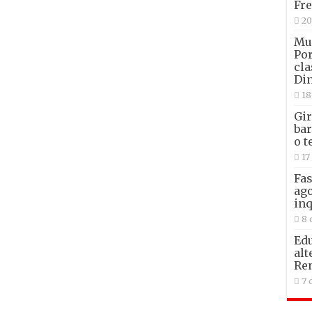
Fre
20
Mun
Por
cla
Din
18
Gir
bar
o t
17
Fas
ago
inq
8 
Edu
alt
Re
7 