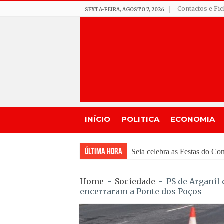
Contactos e Fi
SEXTA-FEIRA, AGOSTO 7, 2026
INÍCIO
POLITICA
ECONOMIA
Última Hora
GNR de Gouveia desmantel
Home
-
Sociedade
-
PS de Arganil
encerraram a Ponte dos Poços