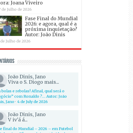
ora: Joana Viveiro
7 de Julho de 2026
Fase Final do Mundial
2026: e agora, qual é a
próxima inquietação?
Autor: João Dinis
 de Julho de 2026
ntários
João Dinis, Jano
Viva o S. Diogo mais...
 bolas e rebolas! Afinal, qual será o
gócio” com Ronaldo ?… Autor: João
is, Jano
·
4 de July de 2026
João Dinis, Jano
V iv'á á...
e final do Mundial – 2026 – em Futebol