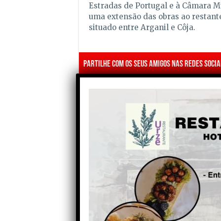
Estradas de Portugal e à Câmara M
uma extensão das obras ao restant
situado entre Arganil e Côja.
Partilhe com os seus amigos nas redes socia
Anterior
Coimbra: Mulher preparava-
se para entrar na prisão com
600 doses de heróina