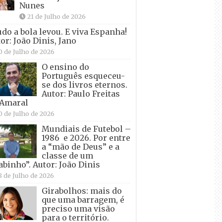
Nunes
21 de Julho de 2026
udo a bola levou. E viva Espanha!
or: João Dinis, Jano
0 de Julho de 2026
O ensino do
Português esqueceu-
se dos livros eternos.
Autor: Paulo Freitas
 Amaral
0 de Julho de 2026
Mundiais de Futebol –
1986 e 2026. Por entre
a “mão de Deus” e a
classe de um
abinho”. Autor: João Dinis
8 de Julho de 2026
Girabolhos: mais do
que uma barragem, é
preciso uma visão
para o território.