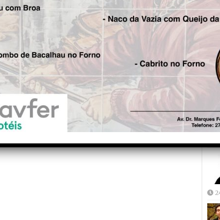
Fre
5
Joã
2
2