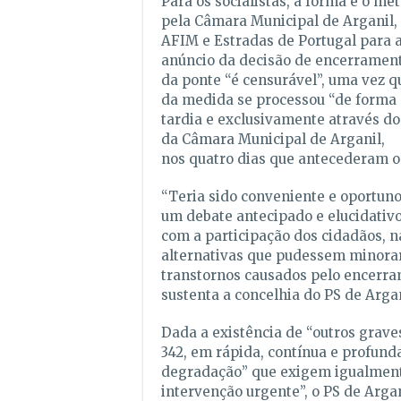
Para os socialistas, a forma e o m
pela Câmara Municipal de Arganil
AFIM e Estradas de Portugal para a
anúncio da decisão de encerramen
da ponte “é censurável”, uma vez 
da medida se processou “de forma
tardia e exclusivamente através do 
da Câmara Municipal de Arganil,
nos quatro dias que antecederam o
“Teria sido conveniente e oportuno
um debate antecipado e elucidativo
com a participação dos cidadãos, n
alternativas que pudessem minora
transtornos causados pelo encerra
sustenta a concelhia do PS de Argan
Dada a existência de “outros grav
342, em rápida, contínua e profund
degradação” que exigem igualmen
intervenção urgente”, o PS de Argan