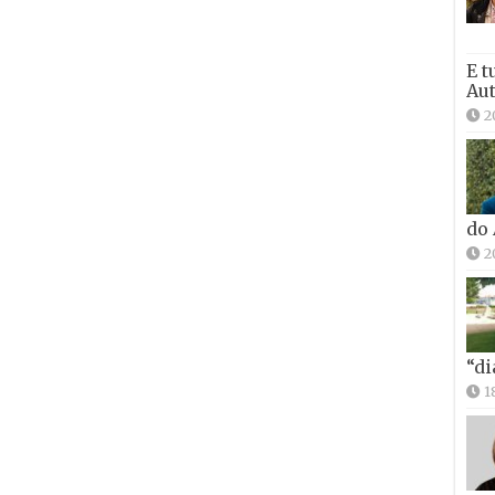
E t
Aut
2
do
2
“di
1