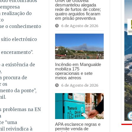
étodo encontrados
GNR de Gouveia
desmantelou alegada
, empresa
rede de furtos de cobre;
 realização do
quatro arguidos ficaram
em prisão preventiva
to
6 de Agosto de 2026
que o conhecimento
sítio electrónico
 enceramento”.
 a existência de
Incêndio em Mangualde
mobiliza 175
,
operacionais e sete
a procura de
meios aéreos
r os
6 de Agosto de 2026
mento da ponte”,
il.
es problemas na EN
a
te “uma
APA esclarece regras e
il reivindica à
permite venda de