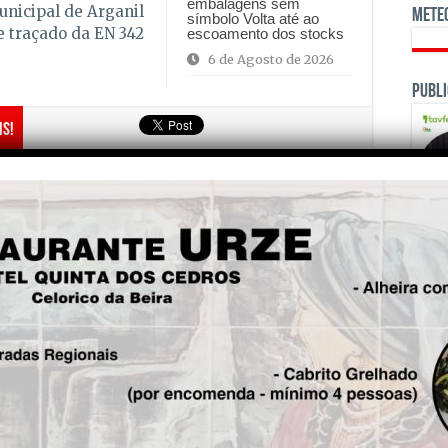
embalagens sem
unicipal de Arganil
Mete
símbolo Volta até ao
e traçado da EN 342
escoamento dos stocks
6 de Agosto de 2026
Publi
is!
Seg.
Signatários das Caldas de S.
Paulo acusam promotor
turístico de estar a “assustar”
populares
OPINI