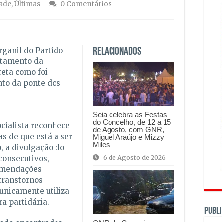
ade
,
Últimas
0 Comentários
rganil do Partido
Relacionados
ntamento da
reta como foi
to da ponte dos
Seia celebra as Festas
do Concelho, de 12 a 15
ocialista reconhece
de Agosto, com GNR,
s de que está a ser
Miguel Araújo e Mizzy
Miles
, a divulgação do
6 de Agosto de 2026
consecutivos,
omendações
transtornos
unicamente utiliza
ra partidária.
PUBLI