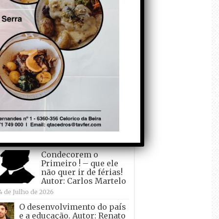
todo o mundo está a
crescer atrás de
Ronaldo. Autor: Paulo
itas do Amaral
 de Agosto de 2026
Falso crescimento…
Autor: Nuno Pereira
1 de Agosto de 2026
Tadei Pogacar vence o
“Tour” – A “Volta a
França em Bicicleta”
pela quinta vez! Autor:
o Dinis
7 de Julho de 2026
Condecorem o
Primeiro ! – que ele
não quer ir de férias!
Autor: Carlos Martelo
4 de Julho de 2026
O desenvolvimento do país
e a educação. Autor: Renato