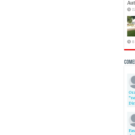
Aut
1
8
Come
Ora
“ne
Din
Fas