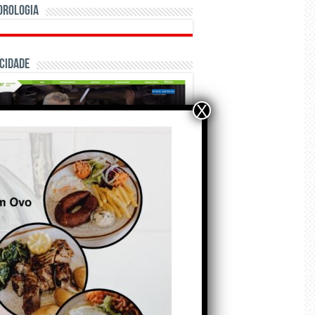
orologia
cidade
X
ÃO E CRÓNICAS
Matraquilhos… Autor:
Fernando Roldão
6 de Agosto de 2026
A marca Sporting em