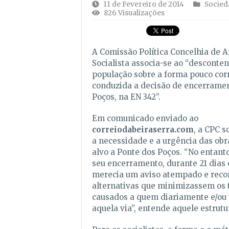
11 de Fevereiro de 2014
Socied
826 Visualizações
A Comissão Política Concelhia de A
Socialista associa-se ao “desconte
população sobre a forma pouco cor
conduzida a decisão de encerramen
Poços, na EN 342”.
Em comunicado enviado ao
correiodabeiraserra.com
, a CPC s
a necessidade e a urgência das obra
alvo a Ponte dos Poços. “No entanto
seu encerramento, durante 21 dias 
merecia um aviso atempado e rec
alternativas que minimizassem os 
causados a quem diariamente e/ou 
aquela via”, entende aquele estrutu