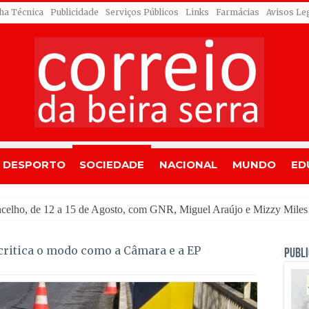
cha Técnica
Publicidade
Serviços Públicos
Links
Farmácias
Avisos Le
DESPORTO
SOCIEDADE
NACIONAL
MUNDO
ED
ou
 critica o modo como a Câmara e a EP
PUBLI