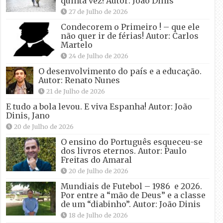
quinta vez! Autor: João Dinis
27 de Julho de 2026
Condecorem o Primeiro ! – que ele
não quer ir de férias! Autor: Carlos
Martelo
24 de Julho de 2026
O desenvolvimento do país e a educação.
Autor: Renato Nunes
21 de Julho de 2026
E tudo a bola levou. E viva Espanha! Autor: João
Dinis, Jano
20 de Julho de 2026
O ensino do Português esqueceu-se
dos livros eternos. Autor: Paulo
Freitas do Amaral
20 de Julho de 2026
Mundiais de Futebol – 1986 e 2026.
Por entre a “mão de Deus” e a classe
de um “diabinho”. Autor: João Dinis
18 de Julho de 2026