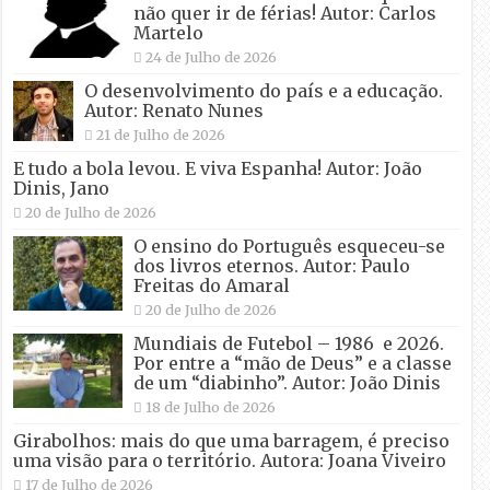
não quer ir de férias! Autor: Carlos
Martelo
24 de Julho de 2026
O desenvolvimento do país e a educação.
Autor: Renato Nunes
21 de Julho de 2026
E tudo a bola levou. E viva Espanha! Autor: João
Dinis, Jano
20 de Julho de 2026
O ensino do Português esqueceu-se
dos livros eternos. Autor: Paulo
Freitas do Amaral
20 de Julho de 2026
Mundiais de Futebol – 1986 e 2026.
Por entre a “mão de Deus” e a classe
de um “diabinho”. Autor: João Dinis
18 de Julho de 2026
Girabolhos: mais do que uma barragem, é preciso
uma visão para o território. Autora: Joana Viveiro
17 de Julho de 2026