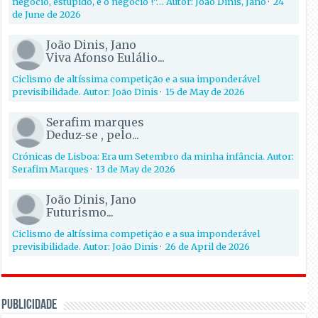
negócio, estúpido, é o negócio !”… Autor: João Dinis, Jano
·
24
de June de 2026
João Dinis, Jano
Viva Afonso Eulálio...
Ciclismo de altíssima competição e a sua imponderável
previsibilidade. Autor: João Dinis
·
15 de May de 2026
Serafim marques
Deduz-se , pelo...
Crónicas de Lisboa: Era um Setembro da minha infância. Autor:
Serafim Marques
·
13 de May de 2026
João Dinis, Jano
Futurismo...
Ciclismo de altíssima competição e a sua imponderável
previsibilidade. Autor: João Dinis
·
26 de April de 2026
PUBLICIDADE