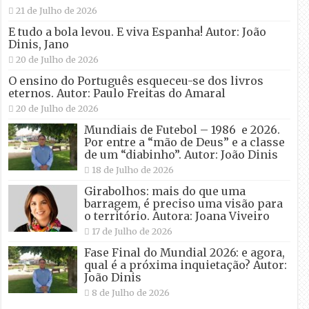
21 de Julho de 2026
E tudo a bola levou. E viva Espanha! Autor: João
Dinis, Jano
20 de Julho de 2026
O ensino do Português esqueceu-se dos livros
eternos. Autor: Paulo Freitas do Amaral
20 de Julho de 2026
Mundiais de Futebol – 1986 e 2026.
Por entre a “mão de Deus” e a classe
de um “diabinho”. Autor: João Dinis
18 de Julho de 2026
Girabolhos: mais do que uma
barragem, é preciso uma visão para
o território. Autora: Joana Viveiro
17 de Julho de 2026
Fase Final do Mundial 2026: e agora,
qual é a próxima inquietação? Autor:
João Dinis
8 de Julho de 2026