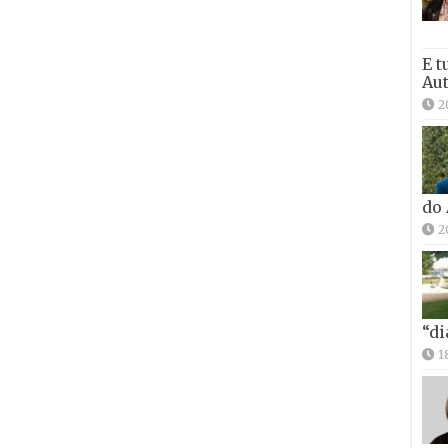
E t
Aut
2
do
2
“di
1