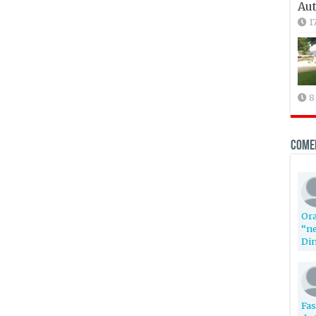
Aut
1
8
Come
Ora
“ne
Din
Fas