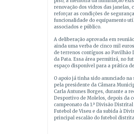
piso, a melhoria da iluminação exis
renovação dos vidros das janelas, 
reforçar as condições de segurança
funcionalidade do equipamento util
associados e público.
A deliberação aprovada em reunião
ainda uma verba de cinco mil euros
de terrenos contíguos ao Pavilhão 
da Pata. Essa área permitirá, no fu
espaço disponível para a prática de
O apoio já tinha sido anunciado n
pela presidente da Câmara Municip
Carla Antunes Borges, durante a re
Desportivo de Molelos, depois da c
campeonato da 1.ª Divisão Distrita
Futebol de Viseu e da subida à Divi
principal escalão do futebol distrita