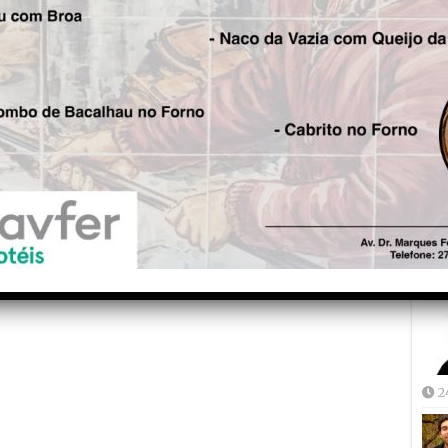
Fre
5
Joã
2
2