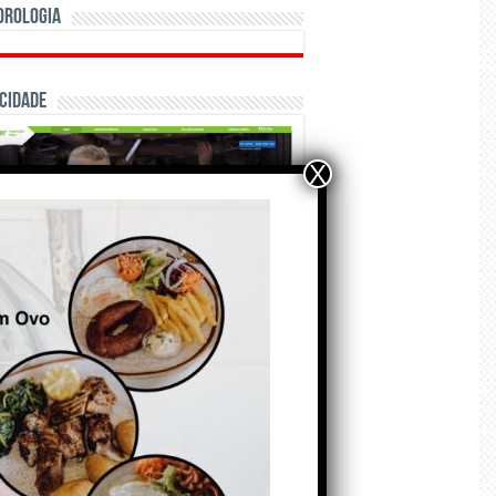
orologia
cidade
X
ÃO E CRÓNICAS
Matraquilhos… Autor:
Fernando Roldão
6 de Agosto de 2026
A marca Sporting em