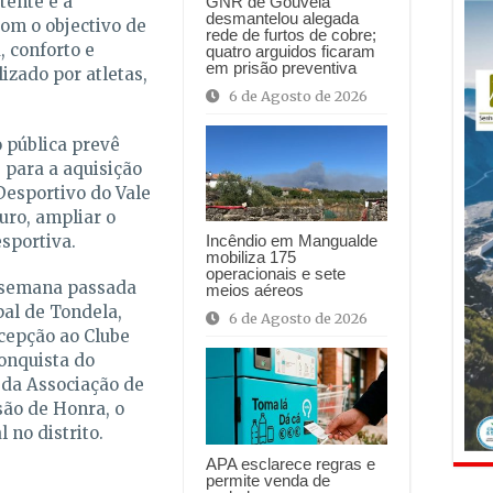
tente e a
GNR de Gouveia
desmantelou alegada
com o objectivo de
rede de furtos de cobre;
, conforto e
quatro arguidos ficaram
em prisão preventiva
izado por atletas,
6 de Agosto de 2026
 pública prevê
 para a aquisição
Desportivo do Vale
turo, ampliar o
sportiva.
Incêndio em Mangualde
mobiliza 175
operacionais e sete
a semana passada
meios aéreos
al de Tondela,
6 de Agosto de 2026
cepção ao Clube
onquista do
l da Associação de
são de Honra, o
l no distrito.
APA esclarece regras e
permite venda de