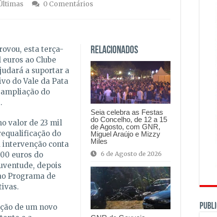
Últimas
0 Comentários
ovou, esta terça-
Relacionados
l euros ao Clube
judará a suportar a
ivo do Vale da Pata
 ampliação do
.
Seia celebra as Festas
do Concelho, de 12 a 15
o valor de 23 mil
de Agosto, com GNR,
requalificação do
Miguel Araújo e Mizzy
Miles
A intervenção conta
6 de Agosto de 2026
00 euros do
Juventude, depois
ao Programa de
tivas.
PUBLI
ação de um novo