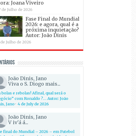
ora: Joana Viveiro
7 de Julho de 2026
Fase Final do Mundial
2026: e agora, qual é a
próxima inquietação?
Autor: João Dinis
 de Julho de 2026
ntários
João Dinis, Jano
Viva o S. Diogo mais...
 bolas e rebolas! Afinal, qual será o
gócio” com Ronaldo ?… Autor: João
is, Jano
·
4 de July de 2026
João Dinis, Jano
V iv'á á...
e final do Mundial – 2026 – em Futebol