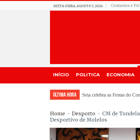
Contactos e Fi
SEXTA-FEIRA, AGOSTO 7, 2026
INÍCIO
POLITICA
ECONOMIA
Última Hora
GNR de Gouveia desmantel
Home
-
Desporto
-
CM de Tondela 
Desportivo de Molelos