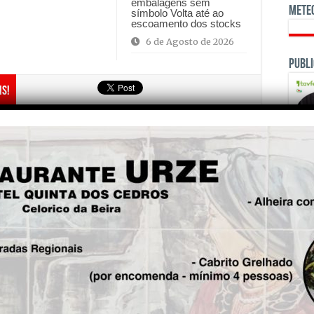
embalagens sem
Mete
símbolo Volta até ao
escoamento dos stocks
6 de Agosto de 2026
Publi
is!
Seg.
Santa Marinha volta a ser vila
medieval por dois dias
OPINI