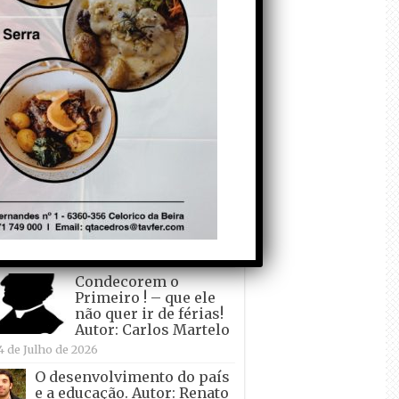
todo o mundo está a
crescer atrás de
Ronaldo. Autor: Paulo
itas do Amaral
 de Agosto de 2026
Falso crescimento…
Autor: Nuno Pereira
1 de Agosto de 2026
Tadei Pogacar vence o
“Tour” – A “Volta a
França em Bicicleta”
pela quinta vez! Autor:
o Dinis
7 de Julho de 2026
Condecorem o
Primeiro ! – que ele
não quer ir de férias!
Autor: Carlos Martelo
4 de Julho de 2026
O desenvolvimento do país
e a educação. Autor: Renato