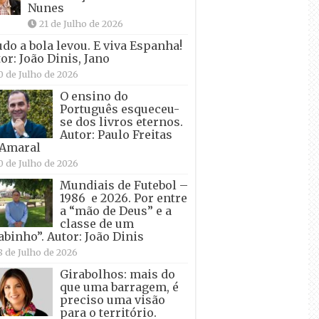
Nunes
21 de Julho de 2026
udo a bola levou. E viva Espanha!
or: João Dinis, Jano
0 de Julho de 2026
O ensino do
Português esqueceu-
se dos livros eternos.
Autor: Paulo Freitas
 Amaral
0 de Julho de 2026
Mundiais de Futebol –
1986 e 2026. Por entre
a “mão de Deus” e a
classe de um
abinho”. Autor: João Dinis
8 de Julho de 2026
Girabolhos: mais do
que uma barragem, é
preciso uma visão
para o território.