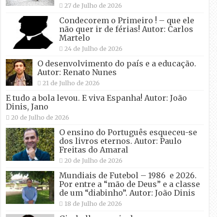
27 de Julho de 2026
Condecorem o Primeiro ! – que ele
não quer ir de férias! Autor: Carlos
Martelo
24 de Julho de 2026
O desenvolvimento do país e a educação.
Autor: Renato Nunes
21 de Julho de 2026
E tudo a bola levou. E viva Espanha! Autor: João
Dinis, Jano
20 de Julho de 2026
O ensino do Português esqueceu-se
dos livros eternos. Autor: Paulo
Freitas do Amaral
20 de Julho de 2026
Mundiais de Futebol – 1986 e 2026.
Por entre a “mão de Deus” e a classe
de um “diabinho”. Autor: João Dinis
18 de Julho de 2026