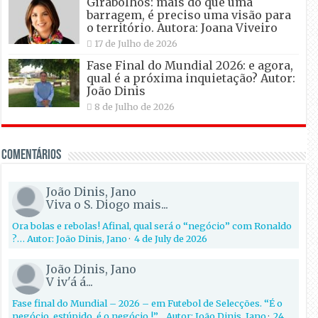
Girabolhos: mais do que uma
barragem, é preciso uma visão para
o território. Autora: Joana Viveiro
17 de Julho de 2026
Fase Final do Mundial 2026: e agora,
qual é a próxima inquietação? Autor:
João Dinis
8 de Julho de 2026
Comentários
João Dinis, Jano
Viva o S. Diogo mais...
Ora bolas e rebolas! Afinal, qual será o “negócio” com Ronaldo
?… Autor: João Dinis, Jano
·
4 de July de 2026
João Dinis, Jano
V iv'á á...
Fase final do Mundial – 2026 – em Futebol de Selecções. “É o
negócio, estúpido, é o negócio !”… Autor: João Dinis, Jano
·
24