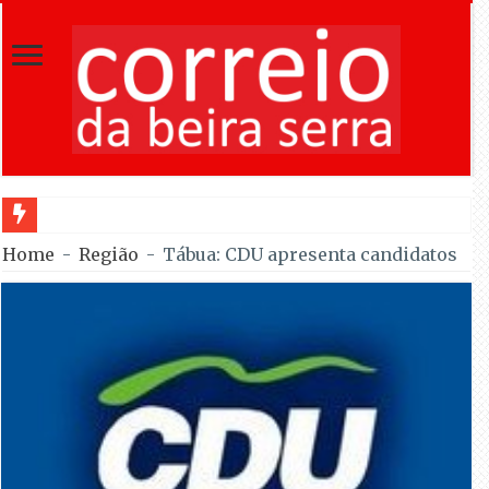
Incêndios em Forn
Home
-
Região
-
Tábua: CDU apresenta candidatos