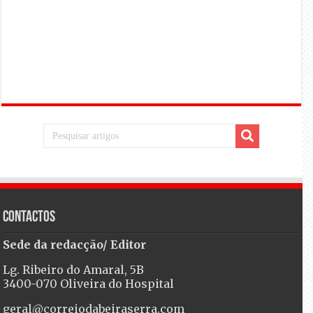
Contactos
Sede da redacção/ Editor
Lg. Ribeiro do Amaral, 5B
3400-070 Oliveira do Hospital
geral@correiodabeiraserra.com