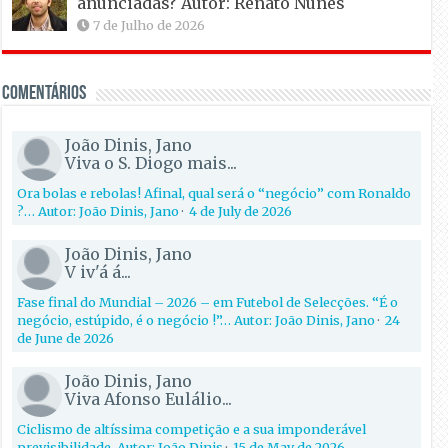
anunciadas? Autor: Renato Nunes
7 de Julho de 2026
Comentários
João Dinis, Jano
Viva o S. Diogo mais...
Ora bolas e rebolas! Afinal, qual será o “negócio” com Ronaldo
?… Autor: João Dinis, Jano
·
4 de July de 2026
João Dinis, Jano
V iv'á á...
Fase final do Mundial – 2026 – em Futebol de Selecções. “É o
negócio, estúpido, é o negócio !”… Autor: João Dinis, Jano
·
24
de June de 2026
João Dinis, Jano
Viva Afonso Eulálio...
Ciclismo de altíssima competição e a sua imponderável
previsibilidade. Autor: João Dinis
·
15 de May de 2026