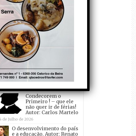
todo o mundo está a
crescer atrás de
Ronaldo. Autor: Paulo
itas do Amaral
 de Agosto de 2026
Falso crescimento…
Autor: Nuno Pereira
1 de Agosto de 2026
Tadei Pogacar vence o
“Tour” – A “Volta a
França em Bicicleta”
pela quinta vez! Autor:
o Dinis
7 de Julho de 2026
Condecorem o
Primeiro ! – que ele
não quer ir de férias!
Autor: Carlos Martelo
4 de Julho de 2026
O desenvolvimento do país
e a educação. Autor: Renato