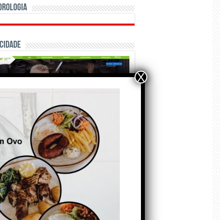
orologia
cidade
X
ÃO E CRÓNICAS
Matraquilhos… Autor:
Fernando Roldão
6 de Agosto de 2026
A marca Sporting em