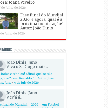
ora: Joana Viveiro
7 de Julho de 2026
Fase Final do Mundial
2026: e agora, qual é a
próxima inquietação?
Autor: João Dinis
 de Julho de 2026
ntários
João Dinis, Jano
Viva o S. Diogo mais...
 bolas e rebolas! Afinal, qual será o
gócio” com Ronaldo ?… Autor: João
is, Jano
·
4 de July de 2026
João Dinis, Jano
V iv'á á...
e final do Mundial – 2026 – em Futebol