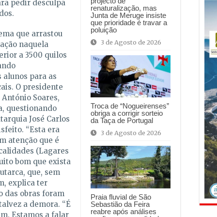
projecto de
ara pedir desculpa
renaturalização, mas
dos.
Junta de Meruge insiste
que prioridade é travar a
poluição
lema que arrastou
3 de Agosto de 2026
lação naquela
rior a 3500 quilos
ando
s alunos para as
ais. O presidente
 António Soares,
Troca de “Nogueirenses”
a, questionando
obriga a corrigir sorteio
tarquia José Carlos
da Taça de Portugal
feito. “Esta era
3 de Agosto de 2026
em atenção que é
calidades (Lagares
uito bom que exista
autarca, que, sem
m, explica ter
o das obras foram
Praia fluvial de São
talvez a demora. “É
Sebastião da Feira
reabre após análises
em. Estamos a falar