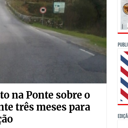
PUBLI
to na Ponte sobre o
nte três meses para
ção
Ediçã