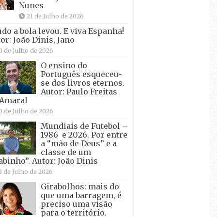
Nunes
21 de Julho de 2026
udo a bola levou. E viva Espanha!
or: João Dinis, Jano
0 de Julho de 2026
O ensino do
Português esqueceu-
se dos livros eternos.
Autor: Paulo Freitas
 Amaral
0 de Julho de 2026
Mundiais de Futebol –
1986 e 2026. Por entre
a “mão de Deus” e a
classe de um
abinho”. Autor: João Dinis
8 de Julho de 2026
Girabolhos: mais do
que uma barragem, é
preciso uma visão
para o território.