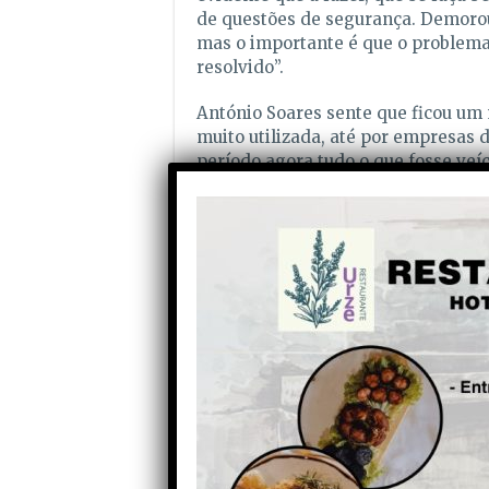
de questões de segurança. Demoro
mas o importante é que o problema 
resolvido”.
António Soares sente que ficou um
muito utilizada, até por empresas 
período agora tudo o que fosse veí
nove ou 12 quilómetros. Para quem 
torna-se um bocadinho pesado”, sub
presidente da Junta de Lagares da 
possível.
A demora na reparação deixou exa
de 2014, num trabalho do CBS, a po
encontrar interdita desde 2013 a q
3500 quilos, causando diversos tra
localidades, de resto, questionaram
reparação da ponte. Na altura nen
execução das obras. A autarquia, na
que “o Departamento de Obras Públ