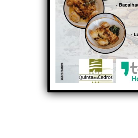
execução um projecto para a resol
a tramitação com vista à sua execu
Partilhe com os seus amigos nas redes socia
Anterior
Chuva forte amanhã, Verão
volta mais comedido no fim-
de-semana