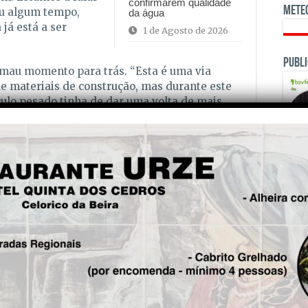
confirmarem qualidade
Mete
u algum tempo,
da água
já está a ser
1 de Agosto de 2026
Publi
 mau momento para trás. “Esta é uma via
de materiais de construção, mas durante este
culo pesado tinha de dar uma volta de mais
tinha de fazer esse trajecto diariamente
linha este autarca. O CBS tentou falar com a
Beira, Olga Bandeira, mas tal não se revelou
sperados os moradores locais. Em Dezembro
pulação queixava-se do facto da ponte se
OPINI
ualquer veículo automóvel com peso superior a
nstornos. Os presidentes das juntas das duas
 por várias vezes o executivo sobre a
hum obteve uma resposta concreta sobre a
 altura, limitou-se a responder ao CBS,
icas da Câmara Municipal” tinha “já em