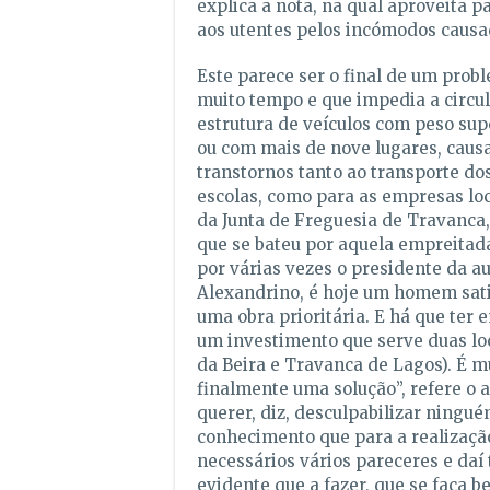
explica a nota, na qual aproveita p
aos utentes pelos incómodos causa
Este parece ser o final de um prob
muito tempo e que impedia a circu
estrutura de veículos com peso supe
ou com mais de nove lugares, caus
transtornos tanto ao transporte do
escolas, como para as empresas loc
da Junta de Freguesia de Travanca,
que se bateu por aquela empreitad
por várias vezes o presidente da au
Alexandrino, é hoje um homem satis
uma obra prioritária. E há que ter 
um investimento que serve duas lo
da Beira e Travanca de Lagos). É m
finalmente uma solução”, refere o 
querer, diz, desculpabilizar ningué
conhecimento que para a realizaçã
necessários vários pareceres e daí 
evidente que a fazer, que se faça b