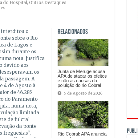
a do Hospital
,
Outros Destaques
ões
 interditou o
Relacionados
onte sobre o Rio
nca de Lagos e
ssim durante os
uma nota, justifica
ão devido aos
Junta de Meruge acusa
 desesperavam os
APA de atacar os efeitos
la passagem. A
e não as causas da
poluição do rio Cobral
ue 4 de Agosto à
alor de 46.285
5 de Agosto de 2026
rço do Paramento
quia, numa nota,
rculação limitada
te de fulcral
ervação da ponte
PUBLI
s freguesias”,
Rio Cobral: APA anuncia