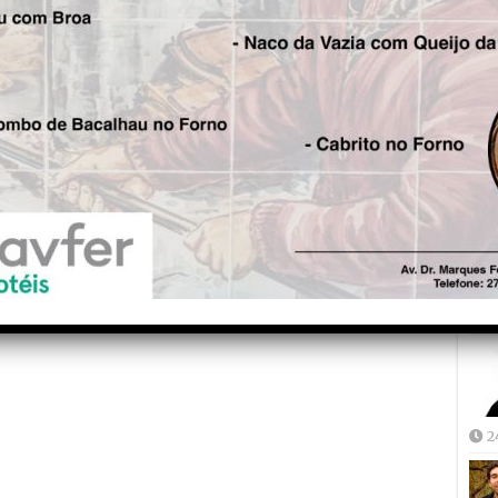
ução do problema que, oportunamente, seguirá
ção”. Finalmente está em execução.
Fre
5
is!
Seg.
Chuva inunda unidade
turística de cinco estrelas das
Caldas de S. Paulo e
empresário responsabiliza
Câmara de Oliveira do
Hospital
Joã
2
2