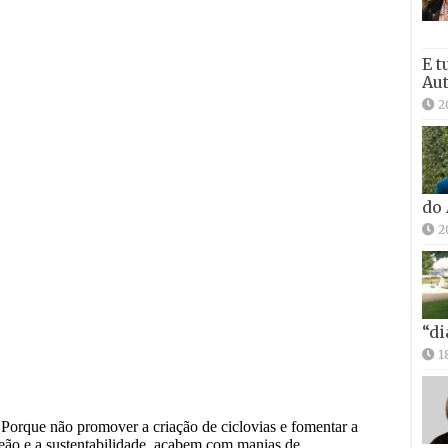
E t
Aut
2
do
2
“di
1