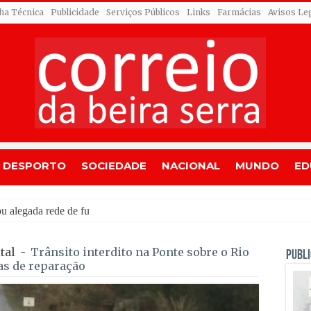
cha Técnica
Publicidade
Serviços Públicos
Links
Farmácias
Avisos Le
DESPORTO
SOCIEDADE
NACIONAL
MUNDO
ED
alegada rede de furtos de cobre; quatro arguidos ficaram
tal
-
Trânsito interdito na Ponte sobre o Rio
PUBLI
as de reparação