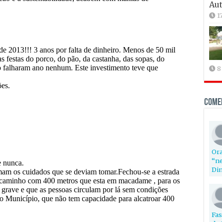
Aut
1
8
Come
Ora
“ne
Din
Fas