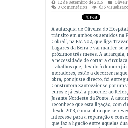
12 de Setembro de 2016
Oliveir
3 Comentários
636 Visualizaç
A autarquia de Oliveira do Hospital
trânsito em ambos os sentidos na P
Cobral”, na EM 502, que liga Trava
Lagares da Beira e vai manter-se a
próximos três meses. A autarquia, n
a necessidade de cortar a circulaç
trabalhos que, devido à demora já
moradores, estão a decorrer naque
obra, por ajuste directo, foi entreg
Construtora Santovaiense por um v
euros e já está a proceder ao Refo
Jusante Nordeste da Ponte. A autar
reconhece que esta ligação, com ci
desde 2013, é uma obra que se reves
interesse para a reparação e cons
que faz a ligação entre aquelas dua