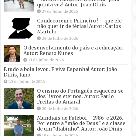
quinta vez! Autor: João Dinis
27 de Julho de 2026
Condecorem o Primeiro ! – que ele
não quer ir de férias! Autor: Carlos
Martelo
24 de Julho de 2026
O desenvolvimento do país e a educação.
Autor: Renato Nunes
21 de Julho de 2026
E tudo a bola levou. E viva Espanha! Autor: João
Dinis, Jano
20 de Julho de 2026
O ensino do Português esqueceu-se
dos livros eternos. Autor: Paulo
Freitas do Amaral
20 de Julho de 2026
Mundiais de Futebol – 1986 e 2026.
Por entre a “mão de Deus” e a classe
de um “diabinho”. Autor: João Dinis
18 de Julho de 2026