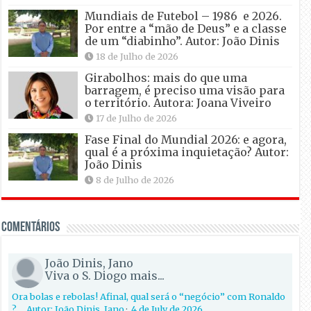
Mundiais de Futebol – 1986 e 2026.
Por entre a “mão de Deus” e a classe
de um “diabinho”. Autor: João Dinis
18 de Julho de 2026
Girabolhos: mais do que uma
barragem, é preciso uma visão para
o território. Autora: Joana Viveiro
17 de Julho de 2026
Fase Final do Mundial 2026: e agora,
qual é a próxima inquietação? Autor:
João Dinis
8 de Julho de 2026
Comentários
João Dinis, Jano
Viva o S. Diogo mais...
Ora bolas e rebolas! Afinal, qual será o “negócio” com Ronaldo
?… Autor: João Dinis, Jano
·
4 de July de 2026