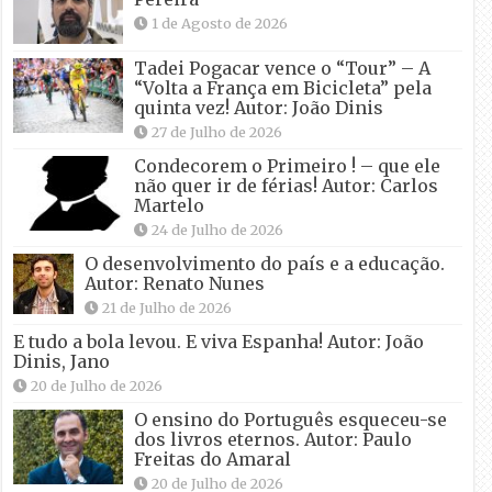
1 de Agosto de 2026
Tadei Pogacar vence o “Tour” – A
“Volta a França em Bicicleta” pela
quinta vez! Autor: João Dinis
27 de Julho de 2026
Condecorem o Primeiro ! – que ele
não quer ir de férias! Autor: Carlos
Martelo
24 de Julho de 2026
O desenvolvimento do país e a educação.
Autor: Renato Nunes
21 de Julho de 2026
E tudo a bola levou. E viva Espanha! Autor: João
Dinis, Jano
20 de Julho de 2026
O ensino do Português esqueceu-se
dos livros eternos. Autor: Paulo
Freitas do Amaral
20 de Julho de 2026