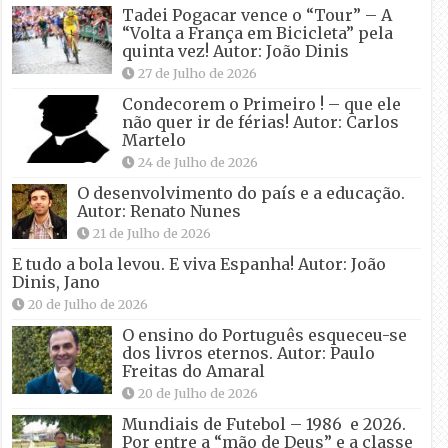
Tadei Pogacar vence o “Tour” – A
“Volta a França em Bicicleta” pela
quinta vez! Autor: João Dinis
27 de Julho de 2026
Condecorem o Primeiro ! – que ele
não quer ir de férias! Autor: Carlos
Martelo
24 de Julho de 2026
O desenvolvimento do país e a educação.
Autor: Renato Nunes
21 de Julho de 2026
E tudo a bola levou. E viva Espanha! Autor: João
Dinis, Jano
20 de Julho de 2026
O ensino do Português esqueceu-se
dos livros eternos. Autor: Paulo
Freitas do Amaral
20 de Julho de 2026
Mundiais de Futebol – 1986 e 2026.
Por entre a “mão de Deus” e a classe