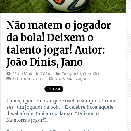
Não matem o jogador
da bola! Deixem o
talento jogar! Autor:
João Dinis, Jano
11 de Maio de 2026
Desporto
,
Opinião
0 Comentários
762 Visualizações
Começo por lembrar que Eusébio sempre afirmou
ser “um jogador da bola”… E célebre ficou aquele
desabafo de Toni ao exclamar: “Deixem o
Mantorras jogar!”…