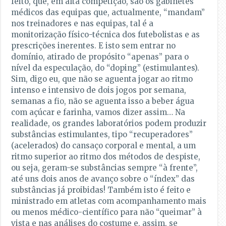
feito, que, em alta competição, são os gabinetes
médicos das equipas que, actualmente, “mandam”
nos treinadores e nas equipas, tal é a
monitorização físico-técnica dos futebolistas e as
prescrições inerentes. E isto sem entrar no
domínio, atirado de propósito “apenas” para o
nível da especulação, do “doping” (estimulantes).
Sim, digo eu, que não se aguenta jogar ao ritmo
intenso e intensivo de dois jogos por semana,
semanas a fio, não se aguenta isso a beber água
com açúcar e farinha, vamos dizer assim… Na
realidade, os grandes laboratórios podem produzir
substâncias estimulantes, tipo “recuperadores”
(acelerados) do cansaço corporal e mental, a um
ritmo superior ao ritmo dos métodos de despiste,
ou seja, geram-se substâncias sempre “à frente”,
até uns dois anos de avanço sobre o “índex” das
substâncias já proibidas! Também isto é feito e
ministrado em atletas com acompanhamento mais
ou menos médico-científico para não “queimar” à
vista e nas análises do costume e, assim, se