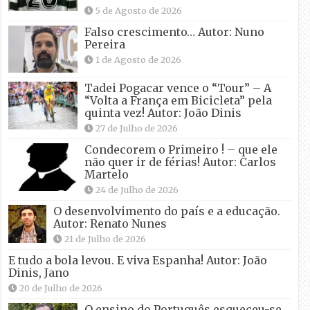
5 de Agosto de 2026
Falso crescimento… Autor: Nuno
Pereira
1 de Agosto de 2026
Tadei Pogacar vence o “Tour” – A
“Volta a França em Bicicleta” pela
quinta vez! Autor: João Dinis
27 de Julho de 2026
Condecorem o Primeiro ! – que ele
não quer ir de férias! Autor: Carlos
Martelo
24 de Julho de 2026
O desenvolvimento do país e a educação.
Autor: Renato Nunes
21 de Julho de 2026
E tudo a bola levou. E viva Espanha! Autor: João
Dinis, Jano
20 de Julho de 2026
O ensino do Português esqueceu-se