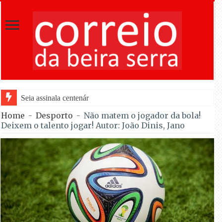
Seia assinala centenário de Almeida Santos com homenagens
Home
-
Desporto
-
Não matem o jogador da bola!
Deixem o talento jogar! Autor: João Dinis, Jano