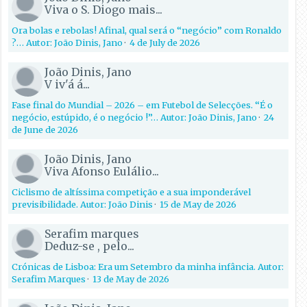
Viva o S. Diogo mais...
Ora bolas e rebolas! Afinal, qual será o “negócio” com Ronaldo
?… Autor: João Dinis, Jano
·
4 de July de 2026
João Dinis, Jano
V iv'á á...
Fase final do Mundial – 2026 – em Futebol de Selecções. “É o
negócio, estúpido, é o negócio !”… Autor: João Dinis, Jano
·
24
de June de 2026
João Dinis, Jano
Viva Afonso Eulálio...
Ciclismo de altíssima competição e a sua imponderável
previsibilidade. Autor: João Dinis
·
15 de May de 2026
Serafim marques
Deduz-se , pelo...
Crónicas de Lisboa: Era um Setembro da minha infância. Autor:
Serafim Marques
·
13 de May de 2026