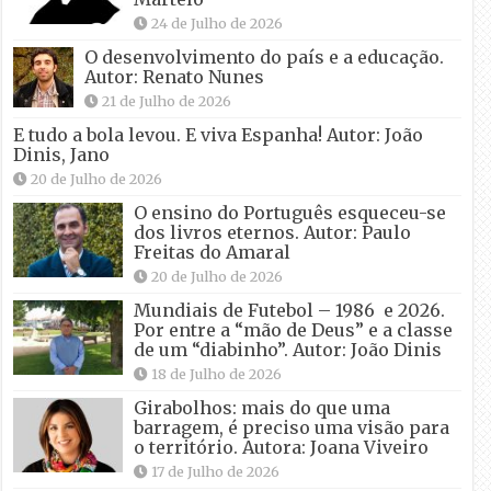
24 de Julho de 2026
O desenvolvimento do país e a educação.
Autor: Renato Nunes
21 de Julho de 2026
E tudo a bola levou. E viva Espanha! Autor: João
Dinis, Jano
20 de Julho de 2026
O ensino do Português esqueceu-se
dos livros eternos. Autor: Paulo
Freitas do Amaral
20 de Julho de 2026
Mundiais de Futebol – 1986 e 2026.
Por entre a “mão de Deus” e a classe
de um “diabinho”. Autor: João Dinis
18 de Julho de 2026
Girabolhos: mais do que uma
barragem, é preciso uma visão para
o território. Autora: Joana Viveiro
17 de Julho de 2026