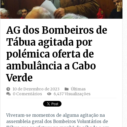
AG dos Bombeiros de
Tábua agitada por
polémica oferta de
ambulância a Cabo
Verde
10 de Dezembro de 2023
Últimas
0 Comentários
6,437 Visualizações
Viveram-se momentos de alguma agitação na
assembleia geral dos Bombeiros Voluntários de