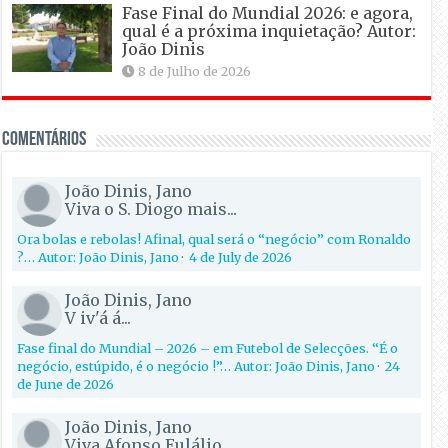
Fase Final do Mundial 2026: e agora,
qual é a próxima inquietação? Autor:
João Dinis
8 de Julho de 2026
Comentários
João Dinis, Jano
Viva o S. Diogo mais...
Ora bolas e rebolas! Afinal, qual será o “negócio” com Ronaldo
?… Autor: João Dinis, Jano
·
4 de July de 2026
João Dinis, Jano
V iv'á á...
Fase final do Mundial – 2026 – em Futebol de Selecções. “É o
negócio, estúpido, é o negócio !”… Autor: João Dinis, Jano
·
24
de June de 2026
João Dinis, Jano
Viva Afonso Eulálio...