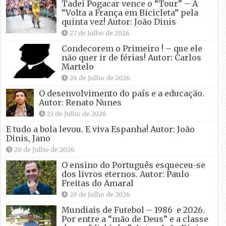
Tadei Pogacar vence o “Tour” – A
“Volta a França em Bicicleta” pela
quinta vez! Autor: João Dinis
27 de Julho de 2026
Condecorem o Primeiro ! – que ele
não quer ir de férias! Autor: Carlos
Martelo
24 de Julho de 2026
O desenvolvimento do país e a educação.
Autor: Renato Nunes
21 de Julho de 2026
E tudo a bola levou. E viva Espanha! Autor: João
Dinis, Jano
20 de Julho de 2026
O ensino do Português esqueceu-se
dos livros eternos. Autor: Paulo
Freitas do Amaral
20 de Julho de 2026
Mundiais de Futebol – 1986 e 2026.
Por entre a “mão de Deus” e a classe