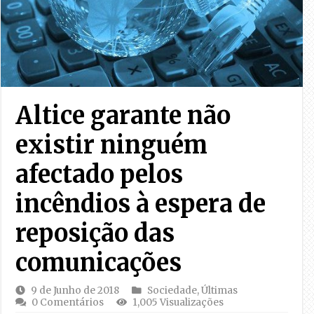
Altice garante não
existir ninguém
afectado pelos
incêndios à espera de
reposição das
comunicações
9 de Junho de 2018
Sociedade
,
Últimas
0 Comentários
1,005 Visualizações