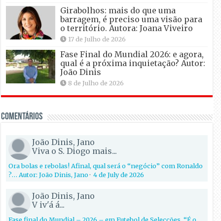
Girabolhos: mais do que uma
barragem, é preciso uma visão para
o território. Autora: Joana Viveiro
17 de Julho de 2026
Fase Final do Mundial 2026: e agora,
qual é a próxima inquietação? Autor:
João Dinis
8 de Julho de 2026
Comentários
João Dinis, Jano
Viva o S. Diogo mais...
Ora bolas e rebolas! Afinal, qual será o “negócio” com Ronaldo
?… Autor: João Dinis, Jano
·
4 de July de 2026
João Dinis, Jano
V iv'á á...
Fase final do Mundial – 2026 – em Futebol de Selecções. “É o