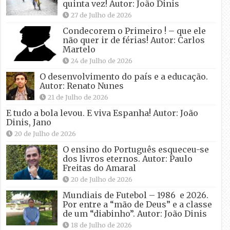
quinta vez! Autor: João Dinis
27 de Julho de 2026
Condecorem o Primeiro ! – que ele
não quer ir de férias! Autor: Carlos
Martelo
24 de Julho de 2026
O desenvolvimento do país e a educação.
Autor: Renato Nunes
21 de Julho de 2026
E tudo a bola levou. E viva Espanha! Autor: João
Dinis, Jano
20 de Julho de 2026
O ensino do Português esqueceu-se
dos livros eternos. Autor: Paulo
Freitas do Amaral
20 de Julho de 2026
Mundiais de Futebol – 1986 e 2026.
Por entre a “mão de Deus” e a classe
de um “diabinho”. Autor: João Dinis
18 de Julho de 2026