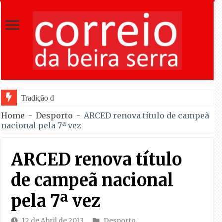
Tradição do “Solteiros vs Casados” reg
Home
-
Desporto
-
ARCED renova título de campeã
nacional pela 7ª vez
ARCED renova título
de campeã nacional
pela 7ª vez
12 de Abril de 2013
Desporto