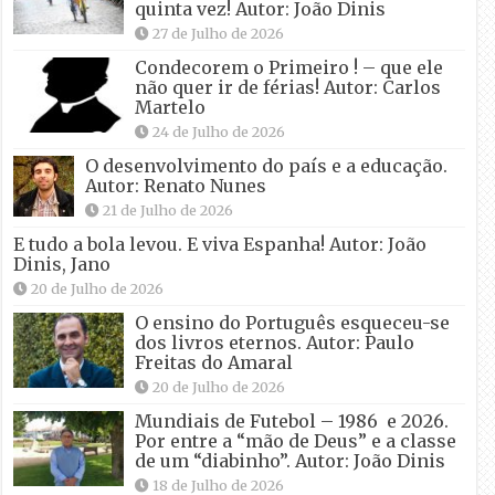
quinta vez! Autor: João Dinis
27 de Julho de 2026
Condecorem o Primeiro ! – que ele
não quer ir de férias! Autor: Carlos
Martelo
24 de Julho de 2026
O desenvolvimento do país e a educação.
Autor: Renato Nunes
21 de Julho de 2026
E tudo a bola levou. E viva Espanha! Autor: João
Dinis, Jano
20 de Julho de 2026
O ensino do Português esqueceu-se
dos livros eternos. Autor: Paulo
Freitas do Amaral
20 de Julho de 2026
Mundiais de Futebol – 1986 e 2026.
Por entre a “mão de Deus” e a classe
de um “diabinho”. Autor: João Dinis
18 de Julho de 2026