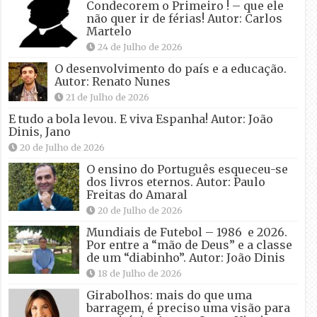
Condecorem o Primeiro ! – que ele
não quer ir de férias! Autor: Carlos
Martelo
24 de Julho de 2026
O desenvolvimento do país e a educação.
Autor: Renato Nunes
21 de Julho de 2026
E tudo a bola levou. E viva Espanha! Autor: João
Dinis, Jano
20 de Julho de 2026
O ensino do Português esqueceu-se
dos livros eternos. Autor: Paulo
Freitas do Amaral
20 de Julho de 2026
Mundiais de Futebol – 1986 e 2026.
Por entre a “mão de Deus” e a classe
de um “diabinho”. Autor: João Dinis
18 de Julho de 2026
Girabolhos: mais do que uma
barragem, é preciso uma visão para