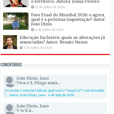
o território. Autora: Joana Viveiro
17 de Julho de 2026
Fase Final do Mundial 2026: e agora,
qual é a próxima inquietação? Autor:
João Dinis
8 de Julho de 2026
Educação Inclusiva: quais as alterações já
anunciadas? Autor: Renato Nunes
7 de Julho de 2026
Comentários
João Dinis, Jano
Viva o S. Diogo mais...
Ora bolas e rebolas! Afinal, qual será o “negócio” com Ronaldo
?… Autor: João Dinis, Jano
·
4 de July de 2026
João Dinis, Jano
V iv'á á...