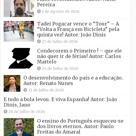
Pereira
1 de Agosto de 2026
Tadei Pogacar vence o “Tour” – A
“Volta a França em Bicicleta” pela
quinta vez! Autor: João Dinis
27 de Julho de 2026
Condecorem o Primeiro ! – que ele
não quer ir de férias! Autor: Carlos
Martelo
24 de Julho de 2026
O desenvolvimento do país e a educação.
Autor: Renato Nunes
21 de Julho de 2026
E tudo a bola levou. E viva Espanha! Autor: João
Dinis, Jano
20 de Julho de 2026
O ensino do Português esqueceu-se
dos livros eternos. Autor: Paulo
Freitas do Amaral