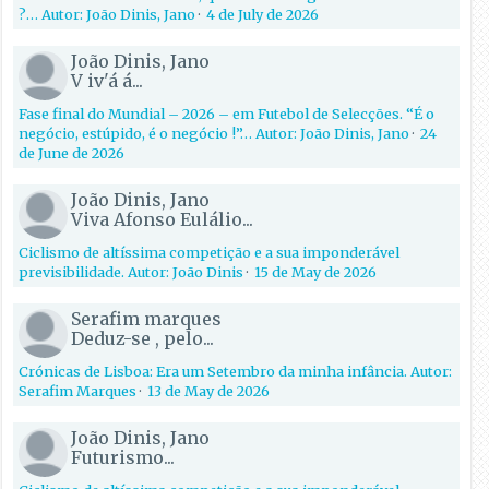
?… Autor: João Dinis, Jano
·
4 de July de 2026
João Dinis, Jano
V iv'á á...
Fase final do Mundial – 2026 – em Futebol de Selecções. “É o
negócio, estúpido, é o negócio !”… Autor: João Dinis, Jano
·
24
de June de 2026
João Dinis, Jano
Viva Afonso Eulálio...
Ciclismo de altíssima competição e a sua imponderável
previsibilidade. Autor: João Dinis
·
15 de May de 2026
Serafim marques
Deduz-se , pelo...
Crónicas de Lisboa: Era um Setembro da minha infância. Autor:
Serafim Marques
·
13 de May de 2026
João Dinis, Jano
Futurismo...