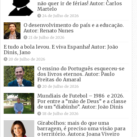
não quer ir de férias! Autor: Carlos
Martelo
24 de Julho de 2026
O desenvolvimento do país e a educação.
Autor: Renato Nunes
21 de Julho de 2026
E tudo a bola levou. E viva Espanha! Autor: João
Dinis, Jano
20 de Julho de 2026
O ensino do Português esqueceu-se
dos livros eternos. Autor: Paulo
Freitas do Amaral
20 de Julho de 2026
Mundiais de Futebol – 1986 e 2026.
Por entre a “mão de Deus” e a classe
de um “diabinho”. Autor: João Dinis
18 de Julho de 2026
Girabolhos: mais do que uma
barragem, é preciso uma visão para
o território. Autora: Joana Viveiro