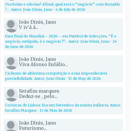
Ora bolas e rebolas! Afinal, qual será o “negócio” com Ronaldo
?… Autor: João Dinis, Jano
·
4 de July de 2026
João Dinis, Jano
V iv'á á...
Fase final do Mundial – 2026 – em Futebol de Selecções. “É o
negócio, estúpido, é o negócio !”… Autor: João Dinis, Jano
·
24
de June de 2026
João Dinis, Jano
Viva Afonso Eulálio...
Ciclismo de altíssima competição e a sua imponderável
previsibilidade. Autor: João Dinis
·
15 de May de 2026
Serafim marques
Deduz-se , pelo...
Crónicas de Lisboa: Era um Setembro da minha infância. Autor:
Serafim Marques
·
13 de May de 2026
João Dinis, Jano
Futurismo...