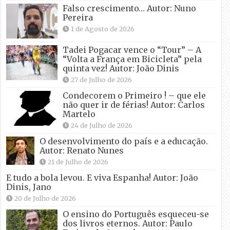
Falso crescimento… Autor: Nuno
Pereira
1 de Agosto de 2026
Tadei Pogacar vence o “Tour” – A
“Volta a França em Bicicleta” pela
quinta vez! Autor: João Dinis
27 de Julho de 2026
Condecorem o Primeiro ! – que ele
não quer ir de férias! Autor: Carlos
Martelo
24 de Julho de 2026
O desenvolvimento do país e a educação.
Autor: Renato Nunes
21 de Julho de 2026
E tudo a bola levou. E viva Espanha! Autor: João
Dinis, Jano
20 de Julho de 2026
O ensino do Português esqueceu-se
dos livros eternos. Autor: Paulo