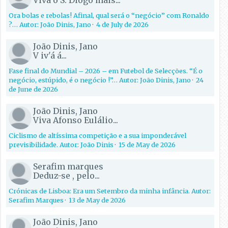
Viva o S. Diogo mais...
Ora bolas e rebolas! Afinal, qual será o “negócio” com Ronaldo
?… Autor: João Dinis, Jano
·
4 de July de 2026
João Dinis, Jano
V iv'á á...
Fase final do Mundial – 2026 – em Futebol de Selecções. “É o
negócio, estúpido, é o negócio !”… Autor: João Dinis, Jano
·
24
de June de 2026
João Dinis, Jano
Viva Afonso Eulálio...
Ciclismo de altíssima competição e a sua imponderável
previsibilidade. Autor: João Dinis
·
15 de May de 2026
Serafim marques
Deduz-se , pelo...
Crónicas de Lisboa: Era um Setembro da minha infância. Autor:
Serafim Marques
·
13 de May de 2026
João Dinis, Jano