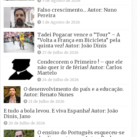
5 de Agosto de 2026
Falso crescimento… Autor: Nuno
Pereira
1 de Agosto de 2026
Tadei Pogacar vence o “Tour” – A
“Volta a França em Bicicleta” pela
quinta vez! Autor: João Dinis
27 de Julho de 2026
Condecorem o Primeiro ! – que ele
não quer ir de férias! Autor: Carlos
Martelo
24 de Julho de 2026
O desenvolvimento do país e a educação.
Autor: Renato Nunes
21 de Julho de 2026
E tudo a bola levou. E viva Espanha! Autor: João
Dinis, Jano
20 de Julho de 2026
O ensino do Português esqueceu-se