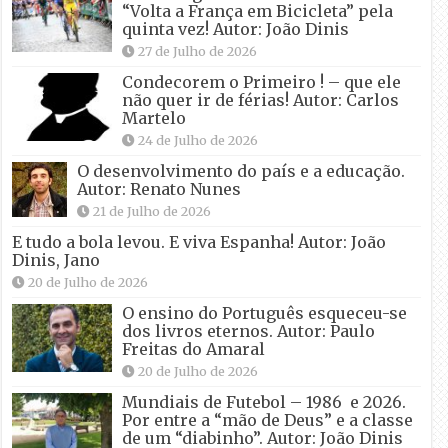
“Volta a França em Bicicleta” pela
quinta vez! Autor: João Dinis
27 de Julho de 2026
Condecorem o Primeiro ! – que ele
não quer ir de férias! Autor: Carlos
Martelo
24 de Julho de 2026
O desenvolvimento do país e a educação.
Autor: Renato Nunes
21 de Julho de 2026
E tudo a bola levou. E viva Espanha! Autor: João
Dinis, Jano
20 de Julho de 2026
O ensino do Português esqueceu-se
dos livros eternos. Autor: Paulo
Freitas do Amaral
20 de Julho de 2026
Mundiais de Futebol – 1986 e 2026.
Por entre a “mão de Deus” e a classe
de um “diabinho”. Autor: João Dinis