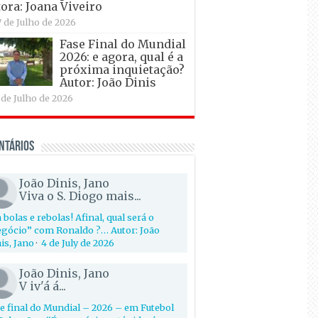
ora: Joana Viveiro
7 de Julho de 2026
Fase Final do Mundial
2026: e agora, qual é a
próxima inquietação?
Autor: João Dinis
 de Julho de 2026
ntários
João Dinis, Jano
Viva o S. Diogo mais...
 bolas e rebolas! Afinal, qual será o
gócio” com Ronaldo ?… Autor: João
is, Jano
·
4 de July de 2026
João Dinis, Jano
V iv'á á...
e final do Mundial – 2026 – em Futebol