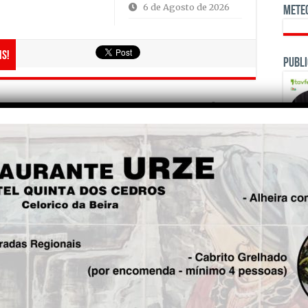
6 de Agosto de 2026
Mete
is!
Publi
Seg.
Cuidar dos pés das crianças é
o mais importante. Autor:
Francisco Oliveira Freitas
OPINI