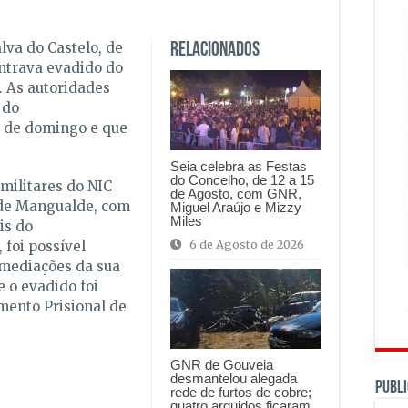
lva do Castelo, de
Relacionados
ntrava evadido do
. As autoridades
 do
0 de domingo e que
Seia celebra as Festas
do Concelho, de 12 a 15
militares do NIC
de Agosto, com GNR,
 de Mangualde, com
Miguel Araújo e Mizzy
Miles
is do
6 de Agosto de 2026
 foi possível
 imediações da sua
e o evadido foi
mento Prisional de
GNR de Gouveia
desmantelou alegada
PUBLI
rede de furtos de cobre;
quatro arguidos ficaram