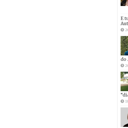
E t
Aut
2
do
2
“di
1