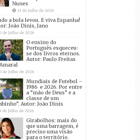
Nunes
21 de Julho de 2026
udo a bola levou. E viva Espanha!
or: João Dinis, Jano
0 de Julho de 2026
O ensino do
Português esqueceu-
se dos livros eternos.
Autor: Paulo Freitas
 Amaral
0 de Julho de 2026
Mundiais de Futebol –
1986 e 2026. Por entre
a “mão de Deus” e a
classe de um
abinho”. Autor: João Dinis
8 de Julho de 2026
Girabolhos: mais do
que uma barragem, é
preciso uma visão
para o território.