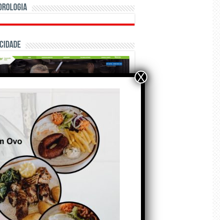
orologia
cidade
X
ÃO E CRÓNICAS
Matraquilhos… Autor:
Fernando Roldão
6 de Agosto de 2026
A marca Sporting em