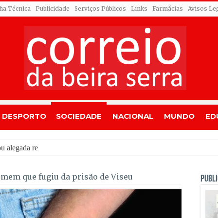
cha Técnica
Publicidade
Serviços Públicos
Links
Farmácias
Avisos Le
DESPORTO
SOCIEDADE
NACIONAL
MUNDO
ED
alegada rede de furtos de cobre; quatro arguido
mem que fugiu da prisão de Viseu
PUBLI