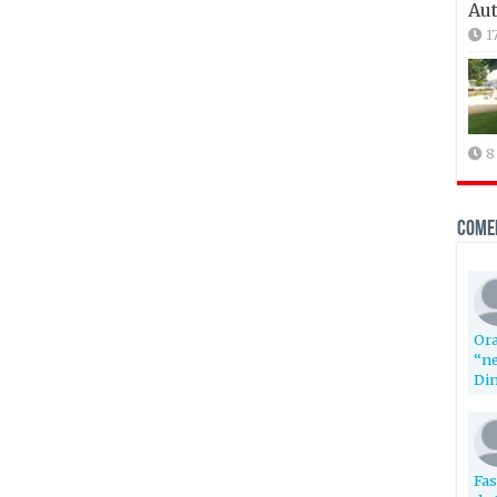
Aut
1
8
Come
Ora
“ne
Din
Fas