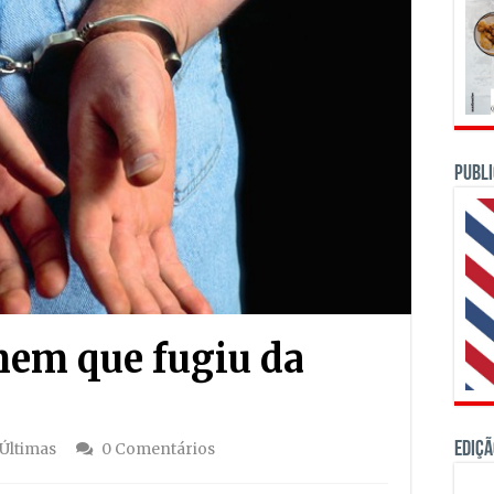
PUBLI
em que fugiu da
Ediçã
Últimas
0 Comentários