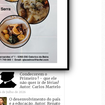
todo o mundo está a
crescer atrás de
Ronaldo. Autor: Paulo
itas do Amaral
 de Agosto de 2026
Falso crescimento…
Autor: Nuno Pereira
1 de Agosto de 2026
Tadei Pogacar vence o
“Tour” – A “Volta a
França em Bicicleta”
pela quinta vez! Autor:
o Dinis
7 de Julho de 2026
Condecorem o
Primeiro ! – que ele
não quer ir de férias!
Autor: Carlos Martelo
4 de Julho de 2026
O desenvolvimento do país
e a educação. Autor: Renato