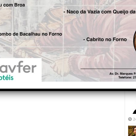
Fre
5
Joã
2
2