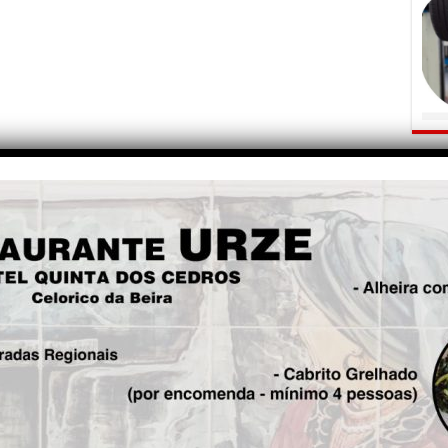
OPINI
Fre
5