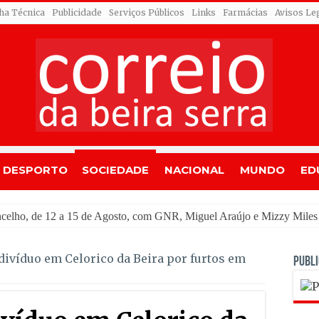
cha Técnica
Publicidade
Serviços Públicos
Links
Farmácias
Avisos Le
DESPORTO
SOCIEDADE
NACIONAL
MUNDO
ED
o
divíduo em Celorico da Beira por furtos em
PUBLI