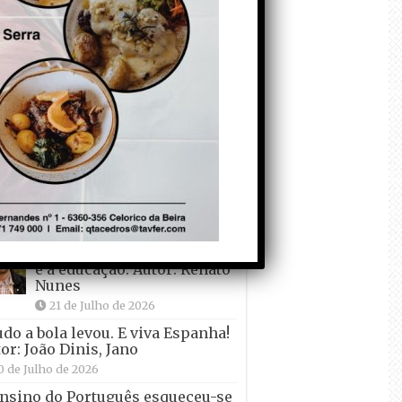
1 de Agosto de 2026
Tadei Pogacar vence o
“Tour” – A “Volta a
França em Bicicleta”
pela quinta vez! Autor:
o Dinis
7 de Julho de 2026
Condecorem o
Primeiro ! – que ele
não quer ir de férias!
Autor: Carlos Martelo
4 de Julho de 2026
O desenvolvimento do país
e a educação. Autor: Renato
Nunes
21 de Julho de 2026
udo a bola levou. E viva Espanha!
or: João Dinis, Jano
0 de Julho de 2026
nsino do Português esqueceu-se