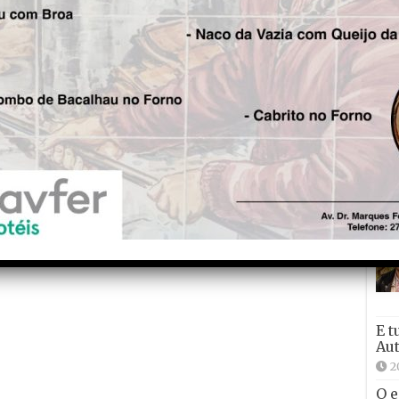
Joã
2
2
E t
Aut
2
O e