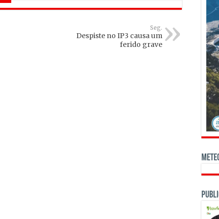
Seg.
Despiste no IP3 causa um
ferido grave
Mete
Publi