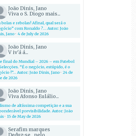
João Dinis, Jano
Viva o S. Diogo mais...
 bolas e rebolas! Afinal, qual será o
gócio” com Ronaldo ?… Autor: João
is, Jano
·
4 de July de 2026
João Dinis, Jano
V iv'á á...
e final do Mundial – 2026 – em Futebol
Selecções. “É o negócio, estúpido, é o
ócio !”… Autor: João Dinis, Jano
·
24 de
e de 2026
João Dinis, Jano
Viva Afonso Eulálio...
lismo de altíssima competição e a sua
onderável previsibilidade. Autor: João
is
·
15 de May de 2026
Serafim marques
Deduz-se , pelo...