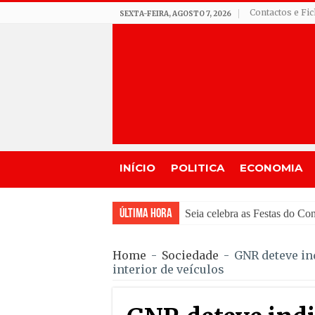
Contactos e Fi
SEXTA-FEIRA, AGOSTO 7, 2026
INÍCIO
POLITICA
ECONOMIA
Última Hora
GNR de Gouveia desmantel
Home
-
Sociedade
-
GNR deteve in
interior de veículos