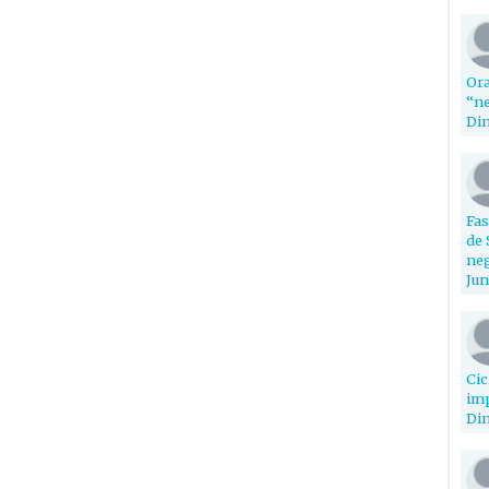
Ora
“ne
Din
Fas
de 
neg
Jun
Cic
imp
Din