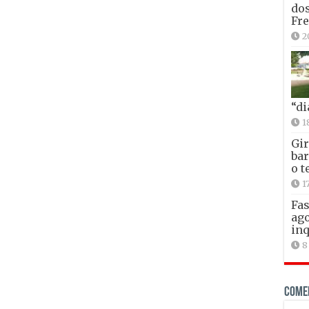
dos
Fre
2
“di
1
Gir
bar
o t
1
Fas
ago
inq
8
Come