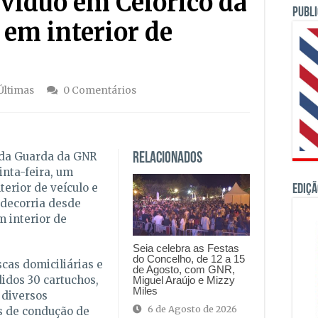
víduo em Celorico da
PUBLI
 em interior de
Últimas
0 Comentários
 da Guarda da GNR
Relacionados
inta-feira, um
erior de veículo e
Ediçã
 decorria desde
m interior de
Seia celebra as Festas
do Concelho, de 12 a 15
cas domiciliárias e
de Agosto, com GNR,
didos 30 cartuchos,
Miguel Araújo e Mizzy
Miles
 diversos
6 de Agosto de 2026
 de condução de