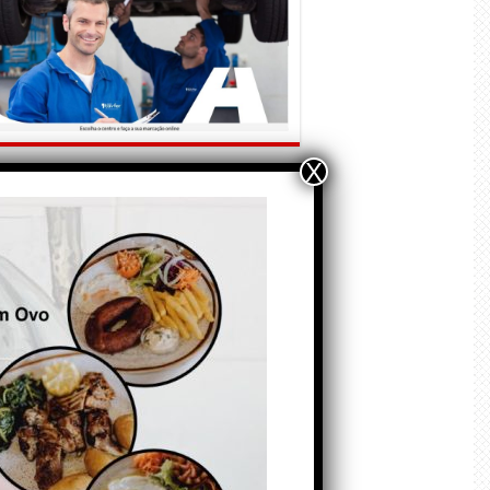
X
ÃO E CRÓNICAS
Matraquilhos… Autor:
Fernando Roldão
6 de Agosto de 2026
A marca Sporting em
todo o mundo está a
crescer atrás de
Ronaldo. Autor: Paulo
itas do Amaral
 de Agosto de 2026
Falso crescimento…
Autor: Nuno Pereira