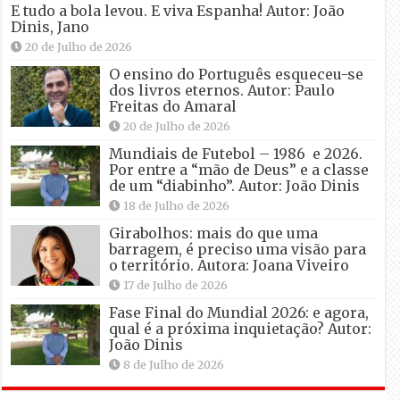
E tudo a bola levou. E viva Espanha! Autor: João
Dinis, Jano
20 de Julho de 2026
O ensino do Português esqueceu-se
dos livros eternos. Autor: Paulo
Freitas do Amaral
20 de Julho de 2026
Mundiais de Futebol – 1986 e 2026.
Por entre a “mão de Deus” e a classe
de um “diabinho”. Autor: João Dinis
18 de Julho de 2026
Girabolhos: mais do que uma
barragem, é preciso uma visão para
o território. Autora: Joana Viveiro
17 de Julho de 2026
Fase Final do Mundial 2026: e agora,
qual é a próxima inquietação? Autor:
João Dinis
8 de Julho de 2026