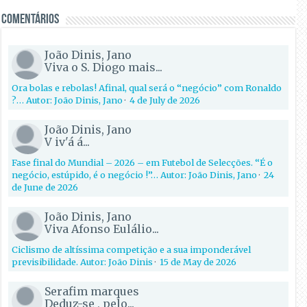
Comentários
João Dinis, Jano
Viva o S. Diogo mais...
Ora bolas e rebolas! Afinal, qual será o “negócio” com Ronaldo
?… Autor: João Dinis, Jano
·
4 de July de 2026
João Dinis, Jano
V iv'á á...
Fase final do Mundial – 2026 – em Futebol de Selecções. “É o
negócio, estúpido, é o negócio !”… Autor: João Dinis, Jano
·
24
de June de 2026
João Dinis, Jano
Viva Afonso Eulálio...
Ciclismo de altíssima competição e a sua imponderável
previsibilidade. Autor: João Dinis
·
15 de May de 2026
Serafim marques
Deduz-se , pelo...