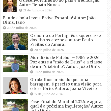
O desenvolvimento do país e a educação.
Autor: Renato Nunes
21 de Julho de 2026
E tudo a bola levou. E viva Espanha! Autor: João
Dinis, Jano
20 de Julho de 2026
O ensino do Português esqueceu-se
dos livros eternos. Autor: Paulo
Freitas do Amaral
20 de Julho de 2026
Mundiais de Futebol – 1986 e 2026.
Por entre a “mão de Deus” e a classe
de um “diabinho”. Autor: João Dinis
18 de Julho de 2026
Girabolhos: mais do que uma
barragem, é preciso uma visão para
o território. Autora: Joana Viveiro
17 de Julho de 2026
Fase Final do Mundial 2026: e agora,
qual é a próxima inquietação? Autor:
João Dinis