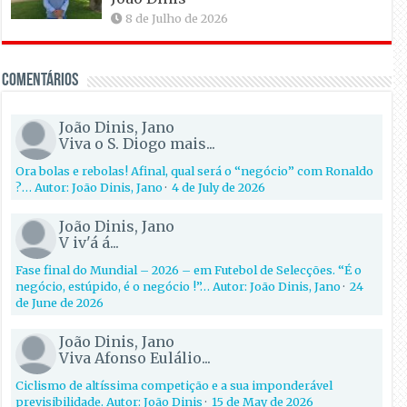
8 de Julho de 2026
Comentários
João Dinis, Jano
Viva o S. Diogo mais...
Ora bolas e rebolas! Afinal, qual será o “negócio” com Ronaldo
?… Autor: João Dinis, Jano
·
4 de July de 2026
João Dinis, Jano
V iv'á á...
Fase final do Mundial – 2026 – em Futebol de Selecções. “É o
negócio, estúpido, é o negócio !”… Autor: João Dinis, Jano
·
24
de June de 2026
João Dinis, Jano
Viva Afonso Eulálio...
Ciclismo de altíssima competição e a sua imponderável
previsibilidade. Autor: João Dinis
·
15 de May de 2026